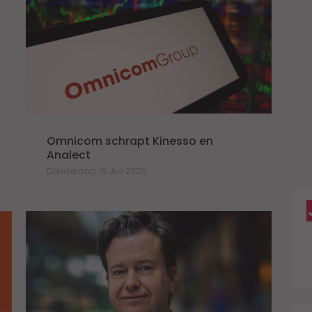
d
D
A
c
o
H
o
Omnicom schrapt Kinesso en
Analect
Donderdag 16 Juli 2026