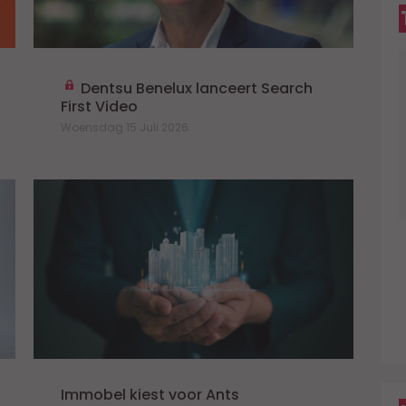
Dentsu Benelux lanceert Search
First Video
Woensdag 15 Juli 2026
D
W
C
a
k
E
Z
Immobel kiest voor Ants