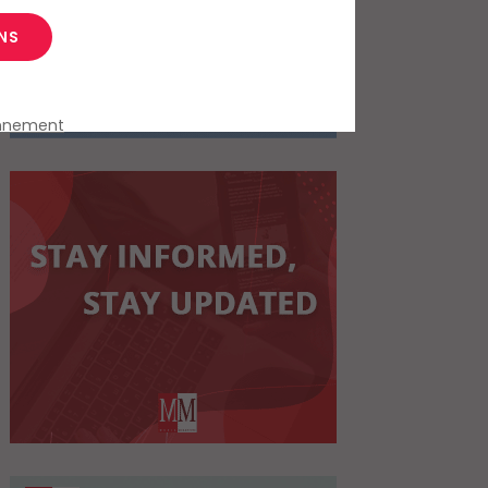
NS
onnement