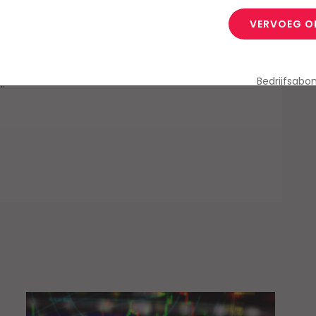
VERVOEG O
 bij de lancering van
Kube
. Dit Belgische
 Febelfin en met de steun van de vier
Bedrijfsab
.