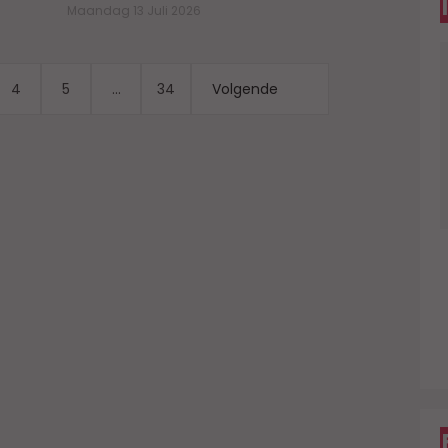
Maandag 13 Juli 2026
4
5
...
34
Volgende