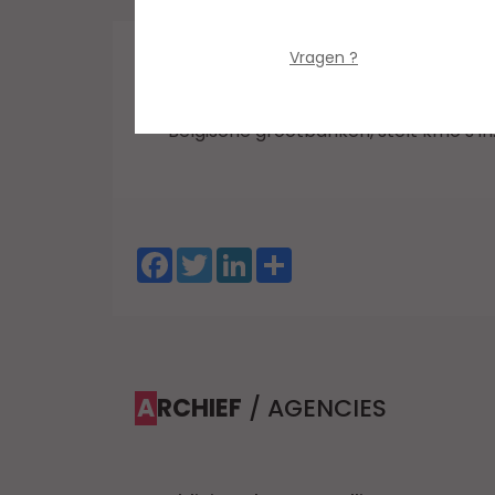
Bedrijfsabonnement
BEVESTIGEN
Vragen ?
Federate begeleidde de fintech Isabel
platform, ontwikkeld op initiatief van
Belgische grootbanken, stelt kmo’s in..
Facebook
Twitter
LinkedIn
Share
ARCHIEF
/ AGENCIES