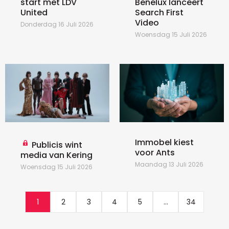
start met LDV
Benelux lanceert
United
Search First
Video
Donderdag 16 Juli 2026
Woensdag 15 Juli 2026
Immobel kiest
Publicis wint
voor Ants
media van Kering
Maandag 13 Juli 2026
Woensdag 15 Juli 2026
1
2
3
4
5
...
34