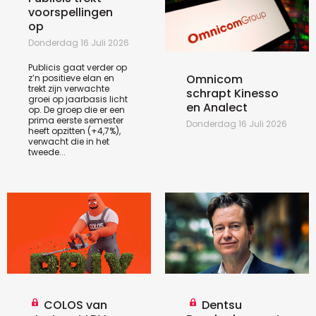
voorspellingen
op
Donderdag 16 Juli 2026
Publicis gaat verder op
Omnicom
z’n positieve elan en
trekt zijn verwachte
schrapt Kinesso
groei op jaarbasis licht
en Analect
op. De groep die er een
prima eerste semester
Donderdag 16 Juli 2026
heeft opzitten (+4,7%),
verwacht die in het
tweede...
COLOS van
Dentsu