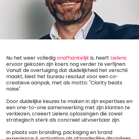
General Manager
Fred Bouchar
0498 88 64 89
BEVESTIGEN
f.bouchar@mm.be
Freemium
Chief Editor
Daily
access
Griet Byl
5 x week
MM e - News
0475 97 12 57
1 x week
MM Brunch
g.byl@mm.be
Nu het weer volledig
onafhankelijk
is, heeft
Lielens
1 x week
MM Tech
ervoor gekozen zijn koers nog verder te verfijnen.
MM Best of
Chief Editor
10 x year
Vanuit de overtuiging dat duidelijkheid het verschil
Research
Damien Lemaire
maakt, kiest het bureau resoluut voor een co-
10 x year
MM Blue
0477 37 31 65
creatieve aanpak, met als motto: "Clarity beats
MM Magazine
d.lemaire@mm.be
4 x year
noise".
(digital)
Door duidelijke keuzes te maken in zijn expertises en
een one-to-one samenwerking met zijn klanten te
Vragen ?
verkiezen, creëert Lielens oplossingen die zowel
strategisch sterk als concreet uitvoerbaar zijn.
In plaats van branding, packaging en brand
experience & activation als afzonderlijke disciplines