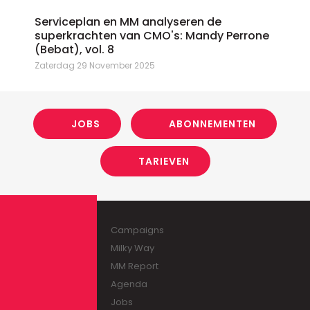
Serviceplan en MM analyseren de
superkrachten van CMO's: Mandy Perrone
(Bebat), vol. 8
Zaterdag 29 November 2025
JOBS
ABONNEMENTEN
TARIEVEN
Campaigns
Milky Way
MM Report
Agenda
Jobs