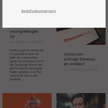
ARCHIEF
/ AGENCIES
Bedrijfsabonnement
Publicis trekt
voorspellingen
op
Donderdag 16 Juli 2026
Publicis gaat verder op
Omnicom
z’n positieve elan en
trekt zijn verwachte
schrapt Kinesso
groei op jaarbasis licht
en Analect
op. De groep die er een
prima eerste semester
Donderdag 16 Juli 2026
heeft opzitten (+4,7%),
verwacht die in het
tweede...