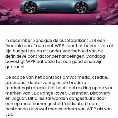
General Manager
Fred Bouchar
0498 88 64 89
BEVESTIGEN
f.bouchar@mm.be
Freemium
Chief Editor
Daily
access
Griet Byl
5 x week
MM e - News
0475 97 12 57
In december kondigde de autofabrikant JLR een
1 x week
MM Brunch
g.byl@mm.be
“voorakkoord” aan met WPP voor het beheer van al
1 x week
MM Tech
zijn budgetten, en dit onder voorbehoud van de
MM Best of
definitieve contractonderhandelingen. Vandaag
Chief Editor
10 x year
Research
bevestigt WPP dat deze tot een goed einde zijn
Damien Lemaire
10 x year
MM Blue
gebracht.
0477 37 31 65
MM Magazine
d.lemaire@mm.be
4 x year
(digital)
De scope van het contract omvat media, creatie,
productie, klantervaring en de bredere
marketingstrategie. Het heeft betrekking op de vier
merken van JLR: Range Rover, Defender, Discovery
Vragen ?
en Jaguar. Dit alles zal worden aangestuurd door
een op maat samengesteld ‘dedicated team’,
bestaande uit zowel medewerkers van WPP als van
JLR.