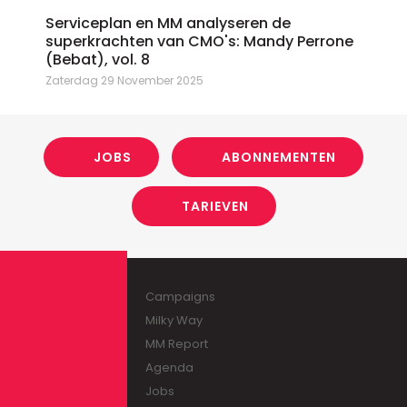
Serviceplan en MM analyseren de
superkrachten van CMO's: Mandy Perrone
(Bebat), vol. 8
Zaterdag 29 November 2025
JOBS
ABONNEMENTEN
TARIEVEN
Campaigns
Milky Way
MM Report
Agenda
Jobs