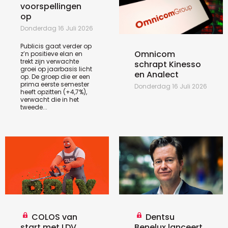
voorspellingen
op
Donderdag 16 Juli 2026
Publicis gaat verder op
Omnicom
z’n positieve elan en
trekt zijn verwachte
schrapt Kinesso
groei op jaarbasis licht
en Analect
op. De groep die er een
prima eerste semester
Donderdag 16 Juli 2026
heeft opzitten (+4,7%),
verwacht die in het
tweede...
COLOS van
Dentsu
start met LDV
Benelux lanceert