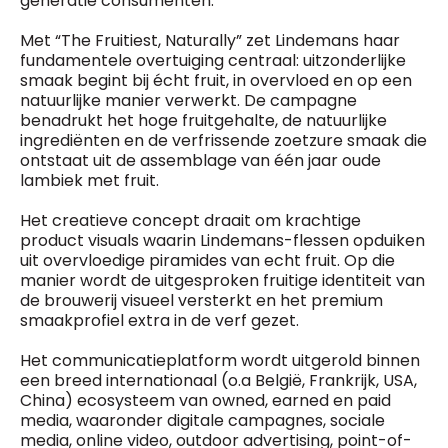
generatie consumenten.
Met “The Fruitiest, Naturally” zet Lindemans haar
fundamentele overtuiging centraal: uitzonderlijke
smaak begint bij écht fruit, in overvloed en op een
natuurlijke manier verwerkt. De campagne
benadrukt het hoge fruitgehalte, de natuurlijke
ingrediënten en de verfrissende zoetzure smaak die
ontstaat uit de assemblage van één jaar oude
lambiek met fruit.
Het creatieve concept draait om krachtige
product visuals waarin Lindemans-flessen opduiken
uit overvloedige piramides van echt fruit. Op die
manier wordt de uitgesproken fruitige identiteit van
de brouwerij visueel versterkt en het premium
smaakprofiel extra in de verf gezet.
Het communicatieplatform wordt uitgerold binnen
een breed internationaal (o.a België, Frankrijk, USA,
China) ecosysteem van owned, earned en paid
media, waaronder digitale campagnes, sociale
media, online video, outdoor advertising, point-of-