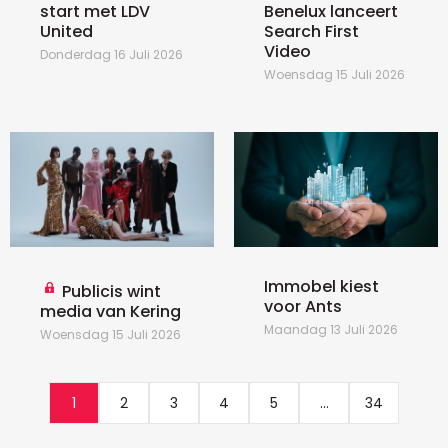
start met LDV
Benelux lanceert
United
Search First
Video
Donderdag 16 Juli 2026
Woensdag 15 Juli 2026
Immobel kiest
Publicis wint
voor Ants
media van Kering
Maandag 13 Juli 2026
Woensdag 15 Juli 2026
1
2
3
4
5
...
34