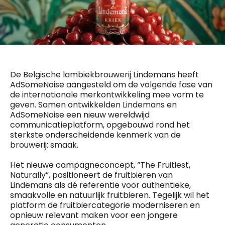
General Manager
Fred Bouchar
0498 88 64 89
BEVESTIGEN
f.bouchar@mm.be
Freemium
Chief Editor
Daily
access
Griet Byl
5 x week
MM e - News
De Belgische lambiekbrouwerij Lindemans heeft
0475 97 12 57
1 x week
MM Brunch
AdSomeNoise aangesteld om de volgende fase van
g.byl@mm.be
1 x week
MM Tech
de internationale merkontwikkeling mee vorm te
geven. Samen ontwikkelden Lindemans en
MM Best of
Chief Editor
10 x year
AdSomeNoise een nieuw wereldwijd
Research
Damien Lemaire
communicatieplatform, opgebouwd rond het
10 x year
MM Blue
0477 37 31 65
sterkste onderscheidende kenmerk van de
MM Magazine
d.lemaire@mm.be
4 x year
brouwerij: smaak.
(digital)
Het nieuwe campagneconcept, “The Fruitiest,
Naturally”, positioneert de fruitbieren van
Vragen ?
Lindemans als dé referentie voor authentieke,
smaakvolle en natuurlijk fruitbieren. Tegelijk wil het
platform de fruitbiercategorie moderniseren en
opnieuw relevant maken voor een jongere