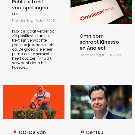
Publicis trekt
voorspellingen
op
Donderdag 16 Juli 2026
Publicis gaat verder op
Omnicom
z’n positieve elan en
trekt zijn verwachte
schrapt Kinesso
groei op jaarbasis licht
en Analect
op. De groep die er een
prima eerste semester
Donderdag 16 Juli 2026
heeft opzitten (+4,7%),
verwacht die in het
tweede...
COLOS van
Dentsu