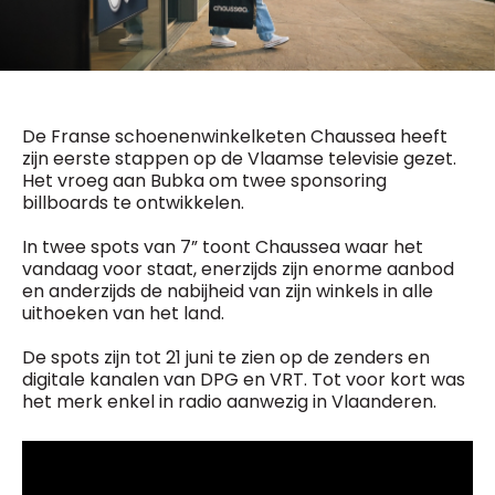
General Manager
Fred Bouchar
0498 88 64 89
BEVESTIGEN
f.bouchar@mm.be
Freemium
Chief Editor
Daily
De Franse schoenenwinkelketen Chaussea heeft
access
Griet Byl
zijn eerste stappen op de Vlaamse televisie gezet.
5 x week
MM e - News
0475 97 12 57
Het vroeg aan Bubka om twee sponsoring
1 x week
MM Brunch
g.byl@mm.be
billboards te ontwikkelen.
1 x week
MM Tech
MM Best of
Chief Editor
10 x year
In twee spots van 7” toont Chaussea waar het
Research
Damien Lemaire
vandaag voor staat, enerzijds zijn enorme aanbod
10 x year
MM Blue
0477 37 31 65
en anderzijds de nabijheid van zijn winkels in alle
MM Magazine
d.lemaire@mm.be
4 x year
uithoeken van het land.
(digital)
De spots zijn tot 21 juni te zien op de zenders en
digitale kanalen van DPG en VRT. Tot voor kort was
Vragen ?
het merk enkel in radio aanwezig in Vlaanderen.