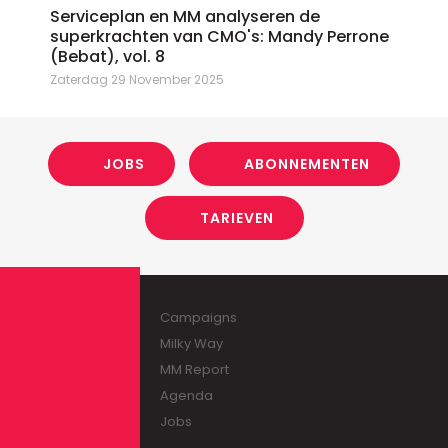
Serviceplan en MM analyseren de
superkrachten van CMO's: Mandy Perrone
(Bebat), vol. 8
Zaterdag 29 November 2025
JOBS
ABONNEMENTEN
TARIEVEN
Campaigns
Milky Way
MM Report
Agenda
Jobs