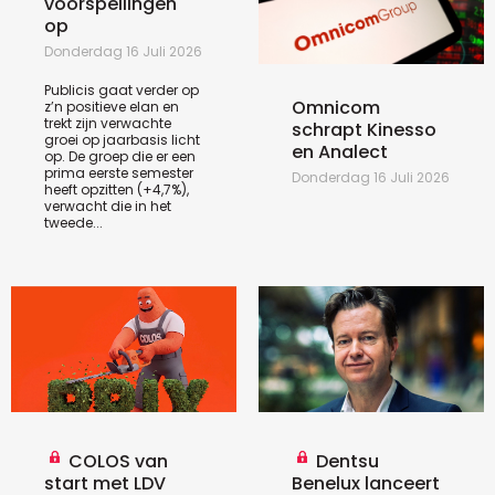
voorspellingen
op
Donderdag 16 Juli 2026
Publicis gaat verder op
Omnicom
z’n positieve elan en
trekt zijn verwachte
schrapt Kinesso
groei op jaarbasis licht
en Analect
op. De groep die er een
prima eerste semester
Donderdag 16 Juli 2026
heeft opzitten (+4,7%),
verwacht die in het
tweede...
COLOS van
Dentsu
start met LDV
Benelux lanceert