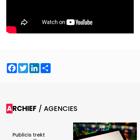
Facebook
Twitter
LinkedIn
Share
ARCHIEF
/ AGENCIES
Publicis trekt