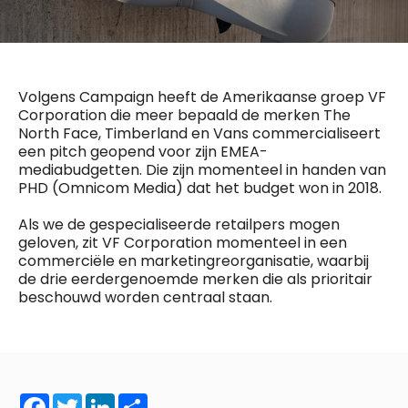
General Manager
Fred Bouchar
0498 88 64 89
BEVESTIGEN
f.bouchar@mm.be
Freemium
Volgens Campaign heeft de Amerikaanse groep VF
Chief Editor
Daily
access
Corporation die meer bepaald de merken The
Griet Byl
5 x week
MM e - News
North Face, Timberland en Vans commercialiseert
0475 97 12 57
een pitch geopend voor zijn EMEA-
1 x week
MM Brunch
g.byl@mm.be
mediabudgetten. Die zijn momenteel in handen van
1 x week
MM Tech
PHD (Omnicom Media) dat het budget won in 2018.
MM Best of
Chief Editor
10 x year
Research
Damien Lemaire
Als we de gespecialiseerde retailpers mogen
10 x year
MM Blue
0477 37 31 65
geloven, zit VF Corporation momenteel in een
MM Magazine
d.lemaire@mm.be
4 x year
commerciële en marketingreorganisatie, waarbij
(digital)
de drie eerdergenoemde merken die als prioritair
beschouwd worden centraal staan.
Vragen ?
Facebook
Twitter
LinkedIn
Share