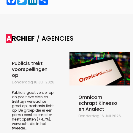
ARCHIEF
/ AGENCIES
Publicis trekt
voorspellingen
op
Donderdag 16 Juli 2026
Publicis gaat verder op
Omnicom
z’n positieve elan en
trekt zijn verwachte
schrapt Kinesso
groei op jaarbasis licht
en Analect
op. De groep die er een
prima eerste semester
Donderdag 16 Juli 2026
heeft opzitten (+4,7%),
verwacht die in het
tweede...