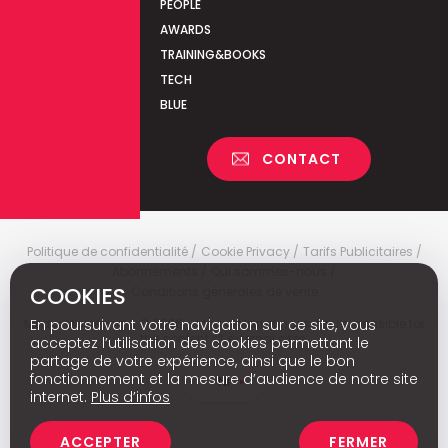
PEOPLE
AWARDS
TRAINING&BOOKS
TECH
BLUE
CONTACT
Politique de confidentialité
Cookie Privacy
Tarifs Publicitaires
Abonnements
Qui sommes-nous
COOKIES
Conditions générales de vente
En poursuivant votre navigation sur ce site, vous
Media Marketing
c
© 2026 - Media Marketing is not responsible for
the content of external sites.
acceptez l’utilisation des cookies permettant le
partage de votre expérience, ainsi que le bon
fonctionnement et la mesure d’audience de notre site
Nl
internet.
Plus d’infos
ACCEPTER
FERMER