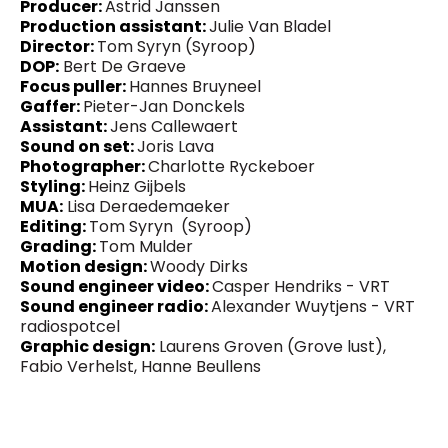
Producer:
Astrid Janssen
Production assistant:
Julie Van Bladel
Director:
Tom Syryn (Syroop)
DOP:
Bert De Graeve
Focus puller:
Hannes Bruyneel
Gaffer:
Pieter-Jan Donckels
Assistant:
Jens Callewaert
Sound on set:
Joris Lava
Photographer:
Charlotte Ryckeboer
Styling:
Heinz Gijbels
MUA:
Lisa Deraedemaeker
Editing:
Tom Syryn (Syroop)
Grading:
Tom Mulder
Motion design:
Woody Dirks
Sound engineer video:
Casper Hendriks - VRT
Sound engineer radio:
Alexander Wuytjens - VRT
radiospotcel
Graphic design:
Laurens Groven (Grove lust),
Fabio Verhelst, Hanne Beullens