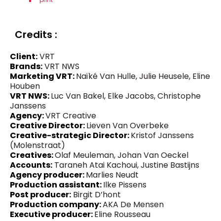
Credits :
Client:
VRT
Brands:
VRT NWS
Marketing VRT:
Naïké Van Hulle, Julie Heusele, Eline
Houben
VRT NWS:
Luc Van Bakel, Elke Jacobs, Christophe
Janssens
Agency:
VRT Creative
Creative Director:
Lieven Van Overbeke
Creative-strategic Director:
Kristof Janssens
(Molenstraat)
Creatives:
Olaf Meuleman, Johan Van Oeckel
Accounts:
Taraneh Atai Kachoui, Justine Bastijns
Agency producer:
Marlies Neudt
Production assistant:
Ilke Pissens
Post producer:
Birgit D’hont
Production company:
AKA De Mensen
Executive producer:
Eline Rousseau