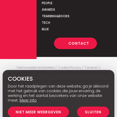
PEOPLE
AWARDS
TRAINING&BOOKS
TECH
BLUE
CONTACT
Vertrouwelijkheidsbeleid
Cookie Privacy
Tarieven
Abonnementen
Wie zijn wij
Algemene verkoopsvoorwaarden
COOKIES
Media Marketing
c
© 2026 - Media Marketing is not responsible for
the content of external sites.
Door het raadplegen van deze website, ga je akkoord
met het gebruik van cookies die jouw ervaring, de
werking en het aantal bezoekers van onze website
Fr
meet.
Meer info
NIET MEER WEERGEVEN
SLUITEN