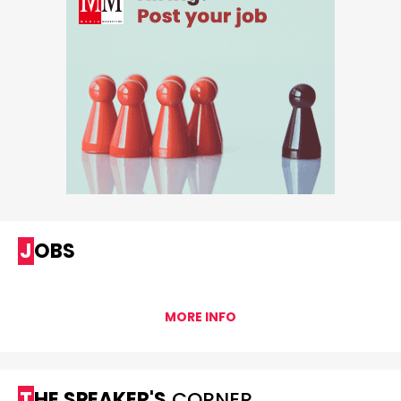
JOBS
MORE INFO
THE SPEAKER'S
CORNER