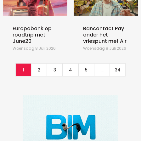
Europabank op
Bancontact Pay
roadtrip met
onder het
June20
vriespunt met Air
Woensdag 8 Juli 2026
Woensdag 8 Juli 2026
1
2
3
4
5
...
34