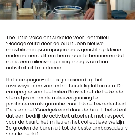
General Manager
Fred Bouchar
0498 88 64 89
BEVESTIGEN
f.bouchar@mm.be
Freemium
Chief Editor
Daily
The Little Voice ontwikkelde voor Leefmilieu
access
Griet Byl
‘Goedgekeurd door de buurt’, een nieuwe
5 x week
MM e - News
0475 97 12 57
sensibiliseringscampagne die is gericht op kleine
1 x week
MM Brunch
g.byl@mm.be
ondernemers, dit om hen eraan te herinneren dat
1 x week
MM Tech
soms een milieuvergunning nodig is om hun
MM Best of
Chief Editor
10 x year
activiteit uit te oefenen.
Research
Damien Lemaire
10 x year
MM Blue
0477 37 31 65
Het campagne-idee is gebaseerd op het
MM Magazine
d.lemaire@mm.be
4 x year
reviewsysteem van online handelsplatformen. De
(digital)
campagne van Leefmilieu Brussel zet de bekende
sterretjes in om de milieuvergunning te
positioneren als garantie voor lokale tevredenheid.
Vragen ?
De stempel ‘Goedgekeurd door de buurt’ betekent
dat een bedrijf de activiteit uitoefent met respect
voor de buurt, het milieu en het collectieve welzijn.
Zo groeien de buren uit tot de beste ambassadeurs
voor je bedrijf.