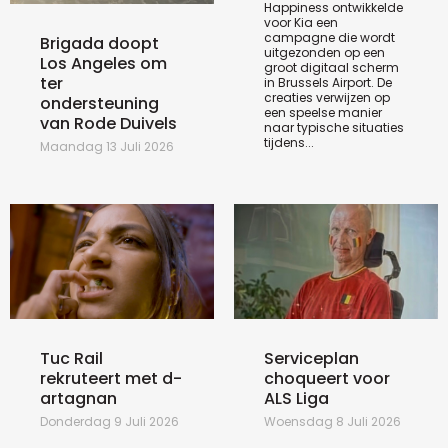
Happiness ontwikkelde
voor Kia een
campagne die wordt
Brigada doopt
uitgezonden op een
Los Angeles om
groot digitaal scherm
ter
in Brussels Airport. De
creaties verwijzen op
ondersteuning
een speelse manier
van Rode Duivels
naar typische situaties
tijdens...
Maandag 13 Juli 2026
Tuc Rail
Serviceplan
rekruteert met d-
choqueert voor
artagnan
ALS Liga
Donderdag 9 Juli 2026
Woensdag 8 Juli 2026