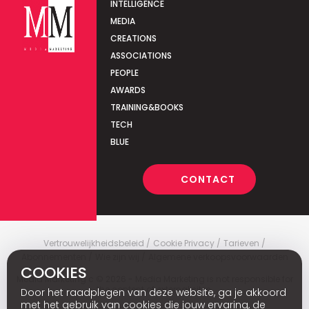
INTELLIGENCE
MEDIA
CREATIONS
ASSOCIATIONS
PEOPLE
AWARDS
TRAINING&BOOKS
TECH
BLUE
CONTACT
Vertrouwelijkheidsbeleid
Cookie Privacy
Tarieven
Abonnementen
Wie zijn wij
Algemene verkoopsvoorwaarden
COOKIES
Media Marketing
c
© 2026 - Media Marketing is not responsible for
the content of external sites.
Door het raadplegen van deze website, ga je akkoord
met het gebruik van cookies die jouw ervaring, de