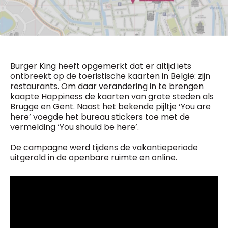
General Manager
Fred Bouchar
0498 88 64 89
BEVESTIGEN
f.bouchar@mm.be
Freemium
Chief Editor
Daily
access
Griet Byl
Burger King heeft opgemerkt dat er altijd iets
5 x week
MM e - News
ontbreekt op de toeristische kaarten in België: zijn
0475 97 12 57
1 x week
MM Brunch
g.byl@mm.be
restaurants. Om daar verandering in te brengen
1 x week
MM Tech
kaapte Happiness de kaarten van grote steden als
MM Best of
Brugge en Gent. Naast het bekende pijltje ‘You are
Chief Editor
10 x year
Research
here’ voegde het bureau stickers toe met de
Damien Lemaire
10 x year
MM Blue
vermelding ‘You should be here’.
0477 37 31 65
MM Magazine
d.lemaire@mm.be
4 x year
De campagne werd tijdens de vakantieperiode
(digital)
uitgerold in de openbare ruimte en online.
Vragen ?