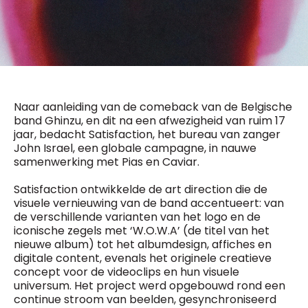
General Manager
Fred Bouchar
0498 88 64 89
BEVESTIGEN
f.bouchar@mm.be
Freemium
Chief Editor
Daily
access
Griet Byl
5 x week
MM e - News
0475 97 12 57
Naar aanleiding van de comeback van de Belgische
1 x week
MM Brunch
g.byl@mm.be
band Ghinzu, en dit na een afwezigheid van ruim 17
1 x week
MM Tech
jaar, bedacht Satisfaction, het bureau van zanger
MM Best of
John Israel, een globale campagne, in nauwe
Chief Editor
10 x year
Research
samenwerking met Pias en Caviar.
Damien Lemaire
10 x year
MM Blue
0477 37 31 65
MM Magazine
d.lemaire@mm.be
Satisfaction ontwikkelde de art direction die de
4 x year
(digital)
visuele vernieuwing van de band accentueert: van
de verschillende varianten van het logo en de
iconische zegels met ‘W.O.W.A’ (de titel van het
nieuwe album) tot het albumdesign, affiches en
Vragen ?
digitale content, evenals het originele creatieve
concept voor de videoclips en hun visuele
universum. Het project werd opgebouwd rond een
continue stroom van beelden, gesynchroniseerd