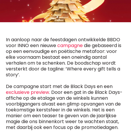
General Manager
Fred Bouchar
0498 88 64 89
BEVESTIGEN
f.bouchar@mm.be
Freemium
Chief Editor
Daily
access
Griet Byl
In aanloop naar de feestdagen ontwikkelde BBDO
5 x week
MM e - News
0475 97 12 57
voor INNO een nieuwe
campagne
die gebaseerd is
1 x week
MM Brunch
g.byl@mm.be
op een eenvoudige en poëtische metafoor: voor
1 x week
MM Tech
elke voornaam bestaat een oneindig aantal
MM Best of
verhalen om te schenken. De boodschap wordt
Chief Editor
10 x year
Research
versterkt door de tagline: ‘Where every gift tells a
Damien Lemaire
10 x year
MM Blue
story’.
0477 37 31 65
MM Magazine
d.lemaire@mm.be
4 x year
(digital)
De campagne start met de Black Days en een
exclusieve preview
. Door een gat in de Black Days-
affiche op de etalage van de winkels kunnen
voorbijgangers alvast een glimp opvangen van de
Vragen ?
toekomstige kerstsfeer in de winkels. Het is een
manier om een teaser te geven van de jaarlijkse
magie die ons binnenkort weer te wachten staat,
met daarbij ook een focus op de promotiedagen.