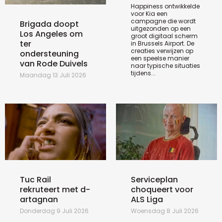
Happiness ontwikkelde
voor Kia een
campagne die wordt
Brigada doopt
uitgezonden op een
Los Angeles om
groot digitaal scherm
ter
in Brussels Airport. De
creaties verwijzen op
ondersteuning
een speelse manier
van Rode Duivels
naar typische situaties
tijdens...
Maandag 13 Juli 2026
Tuc Rail
Serviceplan
rekruteert met d-
choqueert voor
artagnan
ALS Liga
Donderdag 9 Juli 2026
Woensdag 8 Juli 2026