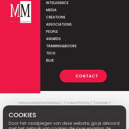
INTELLIGENCE
MEDIA
CREATIONS
ASSOCIATIONS
PEOPLE
AWARDS
TRAINING&BOOKS
TECH
BLUE
CONTACT
Vertrouwelijkheidsbeleid
Cookie Privacy
Tarieven
Abonnementen
Wie zijn wij
Algemene verkoopsvoorwaarden
COOKIES
Media Marketing
c
© 2026 - Media Marketing is not responsible for
the content of external sites.
Door het raadplegen van deze website, ga je akkoord
met het gebruik van cookies die jouw ervaring, de