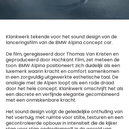
General Manager
Fred Bouchar
0498 88 64 89
BEVESTIGEN
f.bouchar@mm.be
Freemium
Chief Editor
Daily
access
Klankwerk tekende voor het sound design van de
Griet Byl
5 x week
MM e - News
lanceringsfilm van de BMW Alpina concept car.
0475 97 12 57
1 x week
MM Brunch
g.byl@mm.be
De film, geregisseerd door Thomas Van Kristen en
1 x week
MM Tech
geproduceerd door Hochkant Film, zet meteen de
MM Best of
Chief Editor
10 x year
toon. BMW Alpina positioneert zich duidelijk als een
Research
Damien Lemaire
luxemerk waarin kracht en comfort samenkomen
10 x year
MM Blue
0477 37 31 65
in een zorgvuldig uitgewerkte esthetische taal. De
MM Magazine
d.lemaire@mm.be
4 x year
analogie met de Alpen loopt als een rode draad
(digital)
door het hele concept. Klankwerk omschrijft het als
een discrete en verfijnde elegantie gecombineerd
met een onmiskenbare kracht.
Vragen ?
Het sound design volgt de geleidelijke onthulling van
het voertuig, met ruimte voor stilte, texturen en een
gecontroleerde opbouw in intensiteit die de kijker
stap voor stap onderdompelt in de wereld van