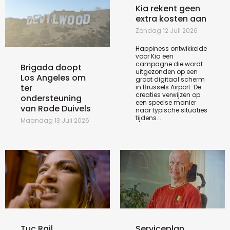
Kia rekent geen
extra kosten aan
Zondag 12 Juli 2026
Happiness ontwikkelde
voor Kia een
campagne die wordt
Brigada doopt
uitgezonden op een
Los Angeles om
groot digitaal scherm
ter
in Brussels Airport. De
creaties verwijzen op
ondersteuning
een speelse manier
van Rode Duivels
naar typische situaties
tijdens...
Maandag 13 Juli 2026
Tuc Rail
Serviceplan