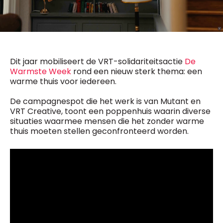
General Manager
Fred Bouchar
0498 88 64 89
BEVESTIGEN
f.bouchar@mm.be
Freemium
Chief Editor
Daily
Dit jaar mobiliseert de VRT-solidariteitsactie
De
access
Griet Byl
Warmste Week
rond een nieuw sterk thema: een
5 x week
MM e - News
0475 97 12 57
warme thuis voor iedereen.
1 x week
MM Brunch
g.byl@mm.be
1 x week
MM Tech
De campagnespot die het werk is van Mutant en
MM Best of
Chief Editor
10 x year
VRT Creative, toont een poppenhuis waarin diverse
Research
Damien Lemaire
situaties waarmee mensen die het zonder warme
10 x year
MM Blue
0477 37 31 65
thuis moeten stellen geconfronteerd worden.
MM Magazine
d.lemaire@mm.be
4 x year
(digital)
Vragen ?