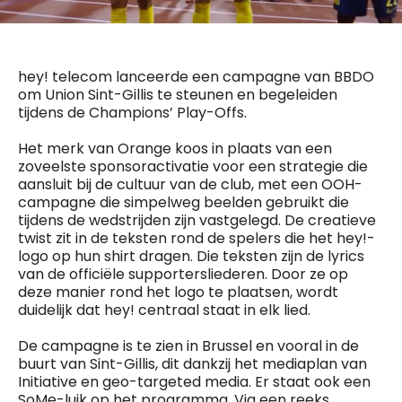
General Manager
Fred Bouchar
0498 88 64 89
BEVESTIGEN
f.bouchar@mm.be
hey! telecom lanceerde een campagne van BBDO
Freemium
om Union Sint-Gillis te steunen en begeleiden
Chief Editor
Daily
access
tijdens de Champions’ Play-Offs.
Griet Byl
5 x week
MM e - News
0475 97 12 57
Het merk van Orange koos in plaats van een
1 x week
MM Brunch
g.byl@mm.be
zoveelste sponsoractivatie voor een strategie die
1 x week
MM Tech
aansluit bij de cultuur van de club, met een OOH-
MM Best of
Chief Editor
10 x year
campagne die simpelweg beelden gebruikt die
Research
Damien Lemaire
tijdens de wedstrijden zijn vastgelegd. De creatieve
10 x year
MM Blue
0477 37 31 65
twist zit in de teksten rond de spelers die het hey!-
MM Magazine
d.lemaire@mm.be
4 x year
logo op hun shirt dragen. Die teksten zijn de lyrics
(digital)
van de officiële supportersliederen. Door ze op
deze manier rond het logo te plaatsen, wordt
duidelijk dat hey! centraal staat in elk lied.
Vragen ?
De campagne is te zien in Brussel en vooral in de
buurt van Sint-Gillis, dit dankzij het mediaplan van
Initiative en geo-targeted media. Er staat ook een
SoMe-luik op het programma. Via een reeks