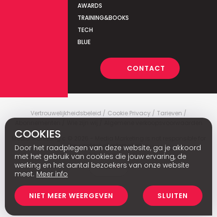
AWARDS
TRAINING&BOOKS
TECH
BLUE
CONTACT
Vertrouwelijkheidsbeleid
Cookie Privacy
Tarieven
Abonnementen
Wie zijn wij
Algemene verkoopsvoorwaarden
COOKIES
Media Marketing
c
© 2026 - Media Marketing is not responsible for
the content of external sites.
Door het raadplegen van deze website, ga je akkoord
met het gebruik van cookies die jouw ervaring, de
werking en het aantal bezoekers van onze website
Fr
meet.
Meer info
NIET MEER WEERGEVEN
SLUITEN