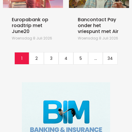
Europabank op
Bancontact Pay
roadtrip met
onder het
June20
vriespunt met Air
Woensdag 8 Juli 2026
Woensdag 8 Juli 2026
1
2
3
4
5
...
34