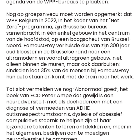
agenda van de WPP-bureaus te plaatsen.
Nog op groepsniveau moet worden opgemerkt dat
WPP Belgium in 2022, in het kader van het "Net
Zero"-programma, zijn Brusselse bureaus
samenbracht in één enkel gebouw in het centrum
van de hoofdstad, op een boogscheut van Brussel-
Noord. FamousGrey verhuisde dus van zijn 300 jaar
oud klooster in de Brusselse rand naar een
ultramodern en vooral ultragroen gebouw, niet
alleen binnen de muren, maar ook daarbuiten:
sindsdien laat 35% van de mensen bij FamousGrey
hun auto staan en komt met de trein naar het werk.
Tot slot vermelden we nog ‘Abnormaal goed’, het
boek van ECD Peter Ampe dat gewijd is aan
neurodiversiteit, met als doel iedereen met een
diagnose of vermoeden van ADHD,
autismespectrumstoornis, dyslexie of obsessief-
compulsieve stoornis te helpen zijn of haar
bijzondere talenten te leren ontdekken en, meer in
het algemeen, bedrijven aan te moedigen
neurodiversiteit te omarmen...