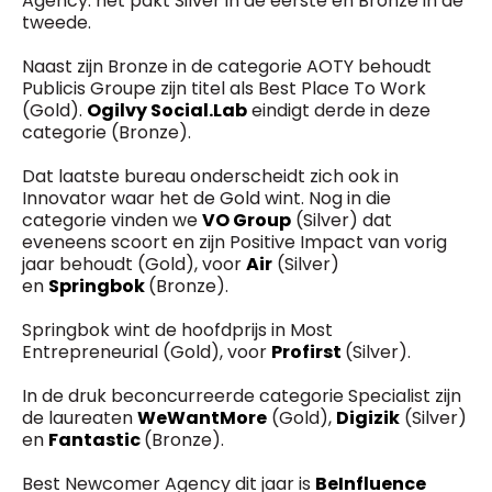
Agency: het pakt Silver in de eerste en Bronze in de
tweede.
Naast zijn Bronze in de categorie AOTY behoudt
Publicis Groupe zijn titel als Best Place To Work
(Gold).
Ogilvy Social.Lab
eindigt derde in deze
categorie (Bronze).
Dat laatste bureau onderscheidt zich ook in
Innovator waar het de Gold wint. Nog in die
categorie vinden we
VO Group
(Silver) dat
eveneens scoort en zijn Positive Impact van vorig
jaar behoudt (Gold), voor
Air
(Silver)
en
Springbok
(Bronze).
Springbok wint de hoofdprijs in Most
Entrepreneurial (Gold), voor
Profirst
(Silver).
In de druk beconcurreerde categorie Specialist zijn
de laureaten
WeWantMore
(Gold),
Digizik
(Silver)
en
Fantastic
(Bronze).
Best Newcomer Agency dit jaar is
BeInfluence