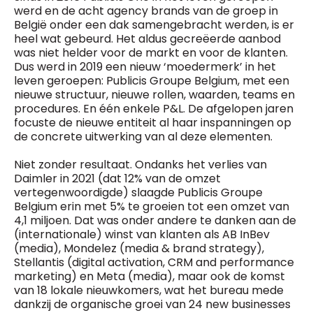
werd en de acht agency brands van de groep in
België onder een dak samengebracht werden, is er
heel wat gebeurd. Het aldus gecreëerde aanbod
was niet helder voor de markt en voor de klanten.
Dus werd in 2019 een nieuw ‘moedermerk’ in het
leven geroepen: Publicis Groupe Belgium, met een
nieuwe structuur, nieuwe rollen, waarden, teams en
procedures. En één enkele P&L. De afgelopen jaren
focuste de nieuwe entiteit al haar inspanningen op
de concrete uitwerking van al deze elementen.
Niet zonder resultaat. Ondanks het verlies van
Daimler in 2021 (dat 12% van de omzet
vertegenwoordigde) slaagde Publicis Groupe
Belgium erin met 5% te groeien tot een omzet van
4,1 miljoen. Dat was onder andere te danken aan de
(internationale) winst van klanten als AB InBev
(media), Mondelez (media & brand strategy),
Stellantis (digital activation, CRM and performance
marketing) en Meta (media), maar ook de komst
van 18 lokale nieuwkomers, wat het bureau mede
dankzij de organische groei van 24 new businesses