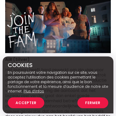
AIR (Silver)
COOKIES
Het bureau heeft hard gewerkt om zijn visie voor
En poursuivant votre navigation sur ce site, vous
een duurzamere wereld te verspreiden en betrok
acceptez l’utilisation des cookies permettant le
de reclamesector in zijn discours. In de introductie
partage de votre expérience, ainsi que le bon
van het dossier schuift het zijn B Corp-statuut naar
fonctionnement et la mesure d’audience de notre site
voren, een certificering die aantoont dat het
internet.
Plus d’infos
bureau veel verder gaat dan enkel goede
bedoelingen. Duurzaamheid betreft ook de
ACCEPTER
FERMER
overdracht van verantwoordelijkheid aan de
nieuwe generatie: dat deden de aandeelhouders