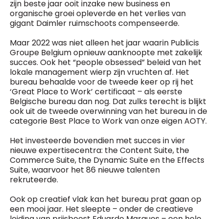
zijn beste jaar ooit inzake new business en
organische groei opleverde en het verlies van
gigant Daimler ruimschoots compenseerde.
Maar 2022 was niet alleen het jaar waarin Publicis
Groupe Belgium opnieuw aanknoopte met zakelijk
succes. Ook het “people obsessed” beleid van het
lokale management wierp zijn vruchten af. Het
bureau behaalde voor de tweede keer op rij het
‘Great Place to Work’ certificaat – als eerste
Belgische bureau dan nog. Dat zulks terecht is blijkt
ook uit de tweede overwinning van het bureau in de
categorie Best Place to Work van onze eigen AOTY.
Het investeerde bovendien met succes in vier
nieuwe expertisecentra: the Content Suite, the
Commerce Suite, the Dynamic Suite en the Effects
Suite, waarvoor het 86 nieuwe talenten
rekruteerde.
Ook op creatief vlak kan het bureau prat gaan op
een mooi jaar. Het sleepte – onder de creatieve
leiding van prijsbeest Eduardo Marques – een hele