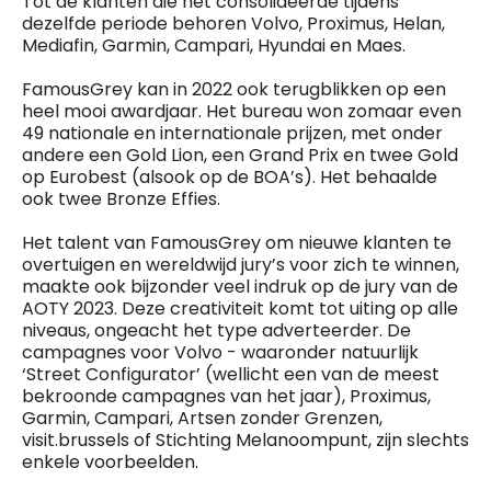
Tot de klanten die het consolideerde tijdens
dezelfde periode behoren Volvo, Proximus, Helan,
Mediafin, Garmin, Campari, Hyundai en Maes.
FamousGrey kan in 2022 ook terugblikken op een
heel mooi awardjaar. Het bureau won zomaar even
49 nationale en internationale prijzen, met onder
andere een Gold Lion, een Grand Prix en twee Gold
op Eurobest (alsook op de BOA’s). Het behaalde
ook twee Bronze Effies.
Het talent van FamousGrey om nieuwe klanten te
overtuigen en wereldwijd jury’s voor zich te winnen,
maakte ook bijzonder veel indruk op de jury van de
AOTY 2023. Deze creativiteit komt tot uiting op alle
niveaus, ongeacht het type adverteerder. De
campagnes voor Volvo - waaronder natuurlijk
‘Street Configurator’ (wellicht een van de meest
bekroonde campagnes van het jaar), Proximus,
Garmin, Campari, Artsen zonder Grenzen,
visit.brussels of Stichting Melanoompunt, zijn slechts
enkele voorbeelden.