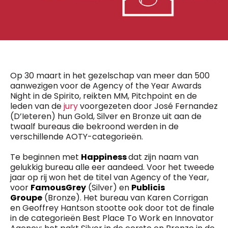
0498 88 64 89
f.bouchar@mm.be
VALIDER
NOTRE CONTENU DIGITAL :
Chief Editor
Griet Byl
0475 97 12 57
Freemium
g.byl@mm.be
Daily
Op 30 maart in het gezelschap van meer dan 500
access
aanwezigen voor de Agency of the Year Awards
5 x week
MM e - News
Chief Editor
Night in de Spirito, reikten MM, Pitchpoint en de
1 x week
MM Brunch
Damien Lemaire
leden van de
jury
voorgezeten door José Fernandez
1 x week
MM Tech
(D’Ieteren) hun Gold, Silver en Bronze uit aan de
0477 37 31 65
MM Best of
10 x year
d.lemaire@mm.be
twaalf bureaus die bekroond werden in de
Research
verschillende AOTY-categorieën.
10 x year
MM Blue
MM Magazine
Te beginnen met
Happiness
dat zijn naam van
4 x year
(digital)
gelukkig bureau alle eer aandeed. Voor het tweede
jaar op rij won het de titel van Agency of the Year,
voor
FamousGrey
(Silver) en
Publicis
Groupe
(Bronze). Het bureau van Karen Corrigan
Des questions ?
en Geoffrey Hantson stootte ook door tot de finale
in de categorieën Best Place To Work en Innovator