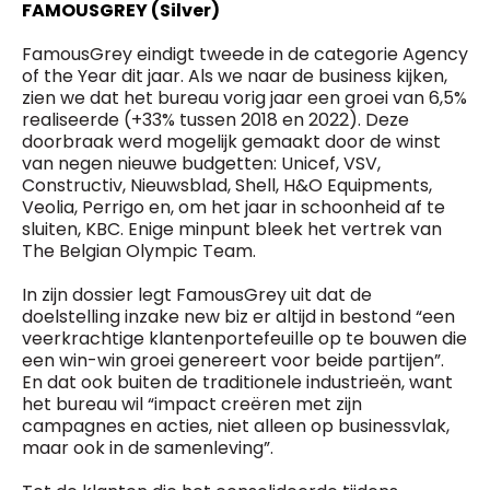
FAMOUSGREY (Silver)
FamousGrey eindigt tweede in de categorie Agency
of the Year dit jaar. Als we naar de business kijken,
zien we dat het bureau vorig jaar een groei van 6,5%
realiseerde (+33% tussen 2018 en 2022). Deze
doorbraak werd mogelijk gemaakt door de winst
van negen nieuwe budgetten: Unicef, VSV,
Constructiv, Nieuwsblad, Shell, H&O Equipments,
Veolia, Perrigo en, om het jaar in schoonheid af te
sluiten, KBC. Enige minpunt bleek het vertrek van
The Belgian Olympic Team.
In zijn dossier legt FamousGrey uit dat de
doelstelling inzake new biz er altijd in bestond “een
veerkrachtige klantenportefeuille op te bouwen die
een win-win groei genereert voor beide partijen”.
En dat ook buiten de traditionele industrieën, want
het bureau wil “impact creëren met zijn
campagnes en acties, niet alleen op businessvlak,
maar ook in de samenleving”.