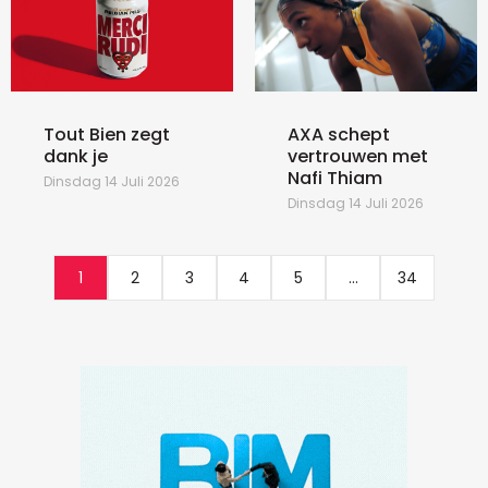
Tout Bien zegt
AXA schept
dank je
vertrouwen met
Nafi Thiam
Dinsdag 14 Juli 2026
Dinsdag 14 Juli 2026
1
2
3
4
5
...
34