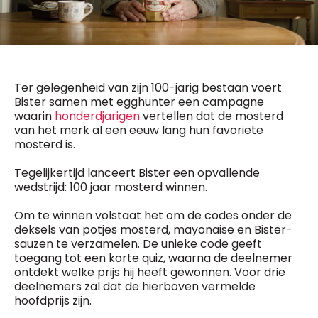
General Manager
Fred Bouchar
0498 88 64 89
BEVESTIGEN
f.bouchar@mm.be
Freemium
Chief Editor
Daily
Ter gelegenheid van zijn 100-jarig bestaan voert
access
Griet Byl
Bister samen met egghunter een campagne
5 x week
MM e - News
0475 97 12 57
waarin
honderdjarigen
vertellen dat de mosterd
1 x week
MM Brunch
g.byl@mm.be
van het merk al een eeuw lang hun favoriete
1 x week
MM Tech
mosterd is.
MM Best of
Chief Editor
10 x year
Research
Damien Lemaire
Tegelijkertijd lanceert Bister een opvallende
10 x year
MM Blue
0477 37 31 65
wedstrijd: 100 jaar mosterd winnen.
MM Magazine
d.lemaire@mm.be
4 x year
(digital)
Om te winnen volstaat het om de codes onder de
deksels van potjes mosterd, mayonaise en Bister-
sauzen te verzamelen. De unieke code geeft
Vragen ?
toegang tot een korte quiz, waarna de deelnemer
ontdekt welke prijs hij heeft gewonnen. Voor drie
deelnemers zal dat de hierboven vermelde
hoofdprijs zijn.