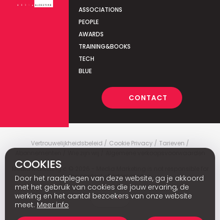
ASSOCIATIONS
PEOPLE
AWARDS
TRAINING&BOOKS
TECH
BLUE
CONTACT
Vertrouwelijkheidsbeleid
Cookie Privacy
Tarieven
Abonnementen
Wie zijn wij
Algemene verkoopsvoorwaarden
COOKIES
Media Marketing
c
© 2026 - Media Marketing is not responsible for
the content of external sites.
Door het raadplegen van deze website, ga je akkoord
met het gebruik van cookies die jouw ervaring, de
werking en het aantal bezoekers van onze website
Fr
meet.
Meer info