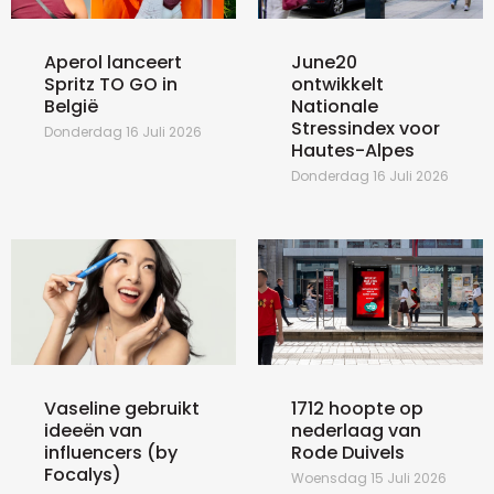
Aperol lanceert
June20
Spritz TO GO in
ontwikkelt
België
Nationale
Stressindex voor
Donderdag 16 Juli 2026
Hautes-Alpes
Donderdag 16 Juli 2026
Vaseline gebruikt
1712 hoopte op
ideeën van
nederlaag van
influencers (by
Rode Duivels
Focalys)
Woensdag 15 Juli 2026