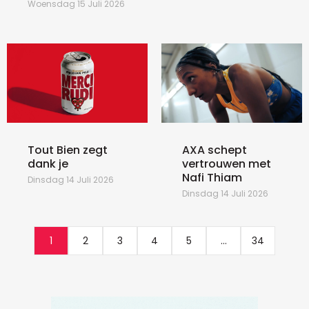
Woensdag 15 Juli 2026
Tout Bien zegt
AXA schept
dank je
vertrouwen met
Nafi Thiam
Dinsdag 14 Juli 2026
Dinsdag 14 Juli 2026
1
2
3
4
5
...
34