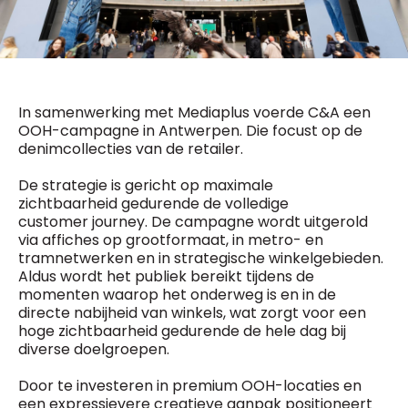
General Manager
Fred Bouchar
0498 88 64 89
BEVESTIGEN
f.bouchar@mm.be
Freemium
Chief Editor
Daily
In samenwerking met Mediaplus voerde C&A een
access
Griet Byl
OOH-campagne in Antwerpen. Die focust op de
5 x week
MM e - News
0475 97 12 57
denimcollecties van de retailer.
1 x week
MM Brunch
g.byl@mm.be
1 x week
MM Tech
De strategie is gericht op maximale
MM Best of
Chief Editor
10 x year
zichtbaarheid gedurende de volledige
Research
Damien Lemaire
customer journey. De campagne wordt uitgerold
10 x year
MM Blue
0477 37 31 65
via affiches op grootformaat, in metro- en
MM Magazine
d.lemaire@mm.be
4 x year
tramnetwerken en in strategische winkelgebieden.
(digital)
Aldus wordt het publiek bereikt tijdens de
momenten waarop het onderweg is en in de
directe nabijheid van winkels, wat zorgt voor een
Vragen ?
hoge zichtbaarheid gedurende de hele dag bij
diverse doelgroepen.
Door te investeren in premium OOH-locaties en
een expressievere creatieve aanpak positioneert