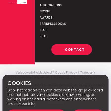
ASSOCIATIONS
PEOPLE
AWARDS
TRAINING&BOOKS
TECH
BLUE
CONTACT
Vertrouwelijkheidsbeleid
Cookie Privacy
Tarieven
Abonnementen
Wie zijn wij
Algemene verkoopsvoorwaarden
COOKIES
Media Marketing
c
© 2026 - Media Marketing is not responsible for
the content of external sites.
Door het raadplegen van deze website, ga je akkoord
met het gebruik van cookies die jouw ervaring, de
werking en het aantal bezoekers van onze website
Fr
meet.
Meer info