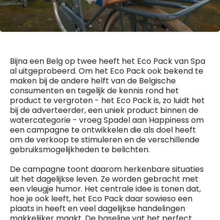
General Manager
Fred Bouchar
0498 88 64 89
BEVESTIGEN
f.bouchar@mm.be
Freemium
Chief Editor
Daily
access
Bijna een Belg op twee heeft het Eco Pack van Spa
Griet Byl
al uitgeprobeerd. Om het Eco Pack ook bekend te
5 x week
MM e - News
0475 97 12 57
maken bij de andere helft van de Belgische
1 x week
MM Brunch
g.byl@mm.be
consumenten en tegelijk de kennis rond het
1 x week
MM Tech
product te vergroten - het Eco Pack is, zo luidt het
MM Best of
Chief Editor
10 x year
bij de adverteerder, een uniek product binnen de
Research
Damien Lemaire
watercategorie - vroeg Spadel aan Happiness om
10 x year
MM Blue
0477 37 31 65
een campagne te ontwikkelen die als doel heeft
MM Magazine
d.lemaire@mm.be
4 x year
om de verkoop te stimuleren en de verschillende
(digital)
gebruiksmogelijkheden te belichten.
De campagne toont daarom herkenbare situaties
Vragen ?
uit het dagelijkse leven. Ze worden gebracht met
een vleugje humor. Het centrale idee is tonen dat,
hoe je ook leeft, het Eco Pack daar sowieso een
plaats in heeft en veel dagelijkse handelingen
makkelijker maakt. De baseline vat het perfect