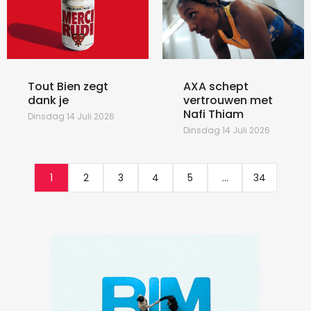
Tout Bien zegt
AXA schept
dank je
vertrouwen met
Nafi Thiam
Dinsdag 14 Juli 2026
Dinsdag 14 Juli 2026
1
2
3
4
5
...
34