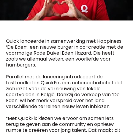
General Manager
Fred Bouchar
0498 88 64 89
BEVESTIGEN
f.bouchar@mm.be
Freemium
Chief Editor
Daily
access
Griet Byl
Quick lanceerde in samenwerking met Happiness
5 x week
MM e - News
0475 97 12 57
‘De Eden’, een nieuwe burger in co-creatie met de
1 x week
MM Brunch
g.byl@mm.be
voormalige Rode Duivel Eden Hazard. Die heeft,
1 x week
MM Tech
zoals we allemaal weten, een voorliefde voor
MM Best of
Chief Editor
10 x year
hamburgers.
Research
Damien Lemaire
10 x year
MM Blue
0477 37 31 65
Parallel met de lancering introduceert de
MM Magazine
d.lemaire@mm.be
fastfoodketen QuickFix, een nationaal initiatief dat
4 x year
(digital)
zich inzet voor de vernieuwing van lokale
sportvelden in België. Dankzij de verkoop van ‘De
Eden’ wil het merk verspreid over het land
verschillende terreinen nieuw leven inblazen.
Vragen ?
“Met QuickFix kiezen we ervoor om samen iets
terug te geven aan de community en opnieuw
ruimte te creëren voor jong talent. Dat maakt dit