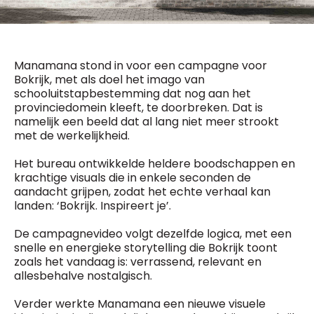
General Manager
Fred Bouchar
0498 88 64 89
BEVESTIGEN
f.bouchar@mm.be
Manamana stond in voor een campagne voor
Freemium
Chief Editor
Bokrijk, met als doel het imago van
Daily
access
Griet Byl
schooluitstapbestemming dat nog aan het
5 x week
MM e - News
0475 97 12 57
provinciedomein kleeft, te doorbreken. Dat is
1 x week
MM Brunch
g.byl@mm.be
namelijk een beeld dat al lang niet meer strookt
1 x week
MM Tech
met de werkelijkheid.
MM Best of
Chief Editor
10 x year
Research
Het bureau ontwikkelde heldere boodschappen en
Damien Lemaire
10 x year
MM Blue
krachtige visuals die in enkele seconden de
0477 37 31 65
MM Magazine
aandacht grijpen, zodat het echte verhaal kan
d.lemaire@mm.be
4 x year
(digital)
landen: ‘Bokrijk. Inspireert je’.
De campagnevideo volgt dezelfde logica, met een
snelle en energieke storytelling die Bokrijk toont
Vragen ?
zoals het vandaag is: verrassend, relevant en
allesbehalve nostalgisch.
Verder werkte Manamana een nieuwe visuele