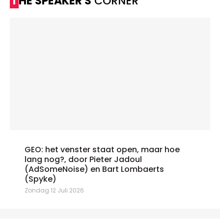
THE SPEAKER'S
CORNER
GEO: het venster staat open, maar hoe
lang nog?, door Pieter Jadoul
(AdSomeNoise) en Bart Lombaerts
(Spyke)
Zondag 12 Juli 2026