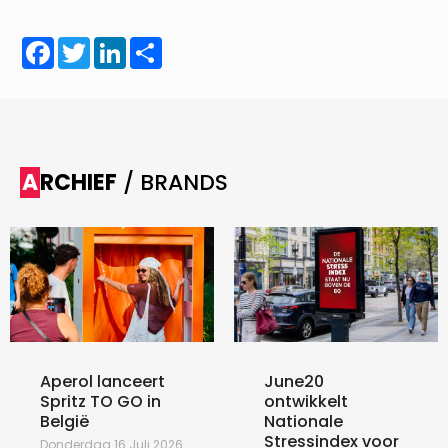
Facebook
Twitter
LinkedIn
Share
ARCHIEF
/ BRANDS
Aperol lanceert
June20
Spritz TO GO in
ontwikkelt
België
Nationale
Stressindex voor
Donderdag 16 Juli 2026