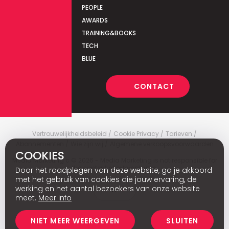
PEOPLE
AWARDS
TRAINING&BOOKS
TECH
BLUE
CONTACT
Vertrouwelijkheidsbeleid
Cookie Privacy
Tarieven
Abonnementen
Wie zijn wij
Algemene verkoopsvoorwaarden
COOKIES
Media Marketing
c
© 2026 - Media Marketing is not responsible for
the content of external sites.
Door het raadplegen van deze website, ga je akkoord
met het gebruik van cookies die jouw ervaring, de
werking en het aantal bezoekers van onze website
Fr
meet.
Meer info
NIET MEER WEERGEVEN
SLUITEN