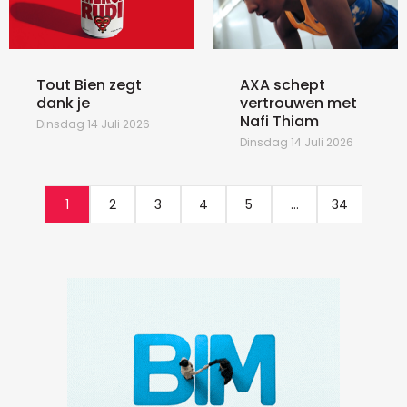
Tout Bien zegt
AXA schept
dank je
vertrouwen met
Nafi Thiam
Dinsdag 14 Juli 2026
Dinsdag 14 Juli 2026
1
2
3
4
5
...
34