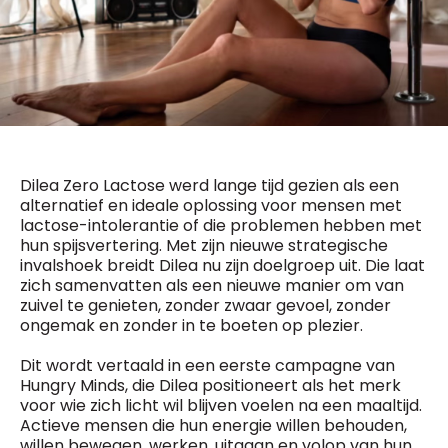
General Manager
Fred Bouchar
0498 88 64 89
BEVESTIGEN
f.bouchar@mm.be
Freemium
Chief Editor
Daily
access
Griet Byl
5 x week
MM e - News
0475 97 12 57
1 x week
MM Brunch
g.byl@mm.be
Dilea Zero Lactose werd lange tijd gezien als een
1 x week
MM Tech
alternatief en ideale oplossing voor mensen met
MM Best of
Chief Editor
10 x year
lactose-intolerantie of die problemen hebben met
Research
Damien Lemaire
hun spijsvertering. Met zijn nieuwe strategische
10 x year
MM Blue
0477 37 31 65
invalshoek breidt Dilea nu zijn doelgroep uit. Die laat
MM Magazine
d.lemaire@mm.be
4 x year
zich samenvatten als een nieuwe manier om van
(digital)
zuivel te genieten, zonder zwaar gevoel, zonder
ongemak en zonder in te boeten op plezier.
Vragen ?
Dit wordt vertaald in een eerste campagne van
Hungry Minds, die Dilea positioneert als het merk
voor wie zich licht wil blijven voelen na een maaltijd.
Actieve mensen die hun energie willen behouden,
willen bewegen, werken, uitgaan en volop van hun