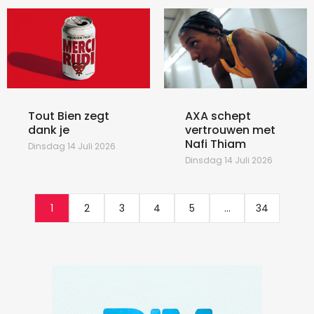
Tout Bien zegt
AXA schept
dank je
vertrouwen met
Nafi Thiam
Dinsdag 14 Juli 2026
Dinsdag 14 Juli 2026
1
2
3
4
5
...
34