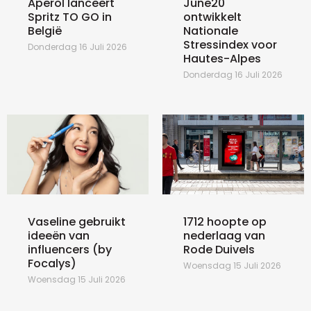
Aperol lanceert
June20
Spritz TO GO in
ontwikkelt
België
Nationale
Stressindex voor
Donderdag 16 Juli 2026
Hautes-Alpes
Donderdag 16 Juli 2026
Vaseline gebruikt
1712 hoopte op
ideeën van
nederlaag van
influencers (by
Rode Duivels
Focalys)
Woensdag 15 Juli 2026
Woensdag 15 Juli 2026