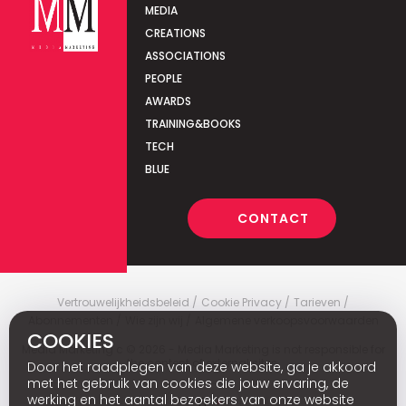
MEDIA
CREATIONS
ASSOCIATIONS
PEOPLE
AWARDS
TRAINING&BOOKS
TECH
BLUE
CONTACT
Vertrouwelijkheidsbeleid
Cookie Privacy
Tarieven
Abonnementen
Wie zijn wij
Algemene verkoopsvoorwaarden
COOKIES
Media Marketing
c
© 2026 - Media Marketing is not responsible for
the content of external sites.
Door het raadplegen van deze website, ga je akkoord
met het gebruik van cookies die jouw ervaring, de
werking en het aantal bezoekers van onze website
Fr