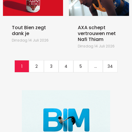
Tout Bien zegt
AXA schept
dank je
vertrouwen met
Nafi Thiam
Dinsdag 14 Juli 2026
Dinsdag 14 Juli 2026
1
2
3
4
5
...
34