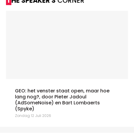
THE SPEAKER'S
CORNER
GEO: het venster staat open, maar hoe
lang nog?, door Pieter Jadoul
(AdSomeNoise) en Bart Lombaerts
(Spyke)
Zondag 12 Juli 2026