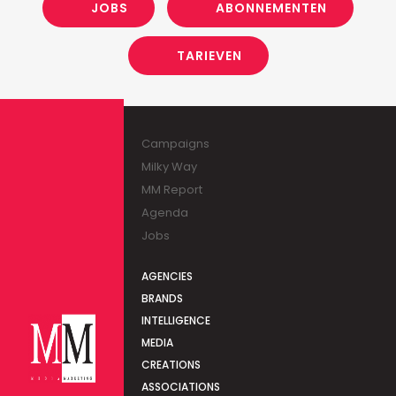
JOBS
ABONNEMENTEN
TARIEVEN
Campaigns
Milky Way
MM Report
Agenda
Jobs
AGENCIES
BRANDS
INTELLIGENCE
MEDIA
CREATIONS
ASSOCIATIONS