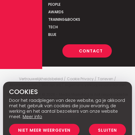
PEOPLE
AWARDS
TRAINING&BOOKS
TECH
BLUE
CONTACT
Vertrouwelijkheidsbeleid
Cookie Privacy
Tarieven
Abonnementen
Wie zijn wij
Algemene verkoopsvoorwaarden
COOKIES
Media Marketing
c
© 2026 - Media Marketing is not responsible for
the content of external sites.
Door het raadplegen van deze website, ga je akkoord
met het gebruik van cookies die jouw ervaring, de
werking en het aantal bezoekers van onze website
Fr
meet.
Meer info
NIET MEER WEERGEVEN
SLUITEN