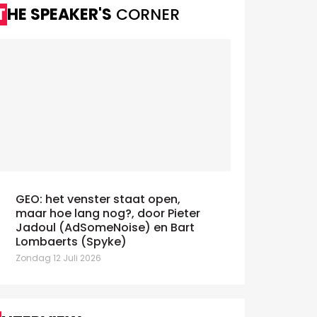
THE SPEAKER'S
CORNER
GEO: het venster staat open,
maar hoe lang nog?, door Pieter
Jadoul (AdSomeNoise) en Bart
Alzheimer Liga versnelt
Lombaerts (Spyke)
igitalisering met iO
Zondag 12 Juli 2026
onderdag 9 Juli 2026
lzheimer Liga Vlaanderen heeft iO gekozen als
entrale digitale partner voor het beheer en de
ntwikkeling van haar Drupal-, Shopify- en