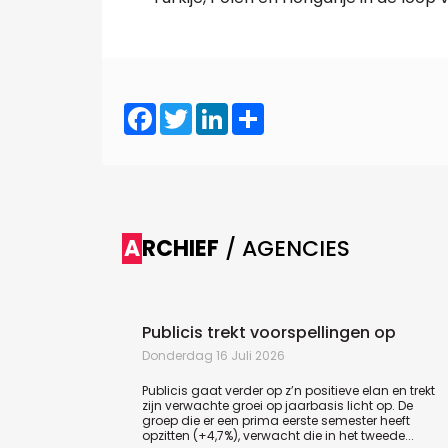
Facebook
Twitter
LinkedIn
Share
ARCHIEF
/ AGENCIES
Publicis trekt voorspellingen op
Donderdag 16 Juli 2026
Publicis gaat verder op z’n positieve elan en trekt
zijn verwachte groei op jaarbasis licht op. De
groep die er een prima eerste semester heeft
opzitten (+4,7%), verwacht die in het tweede...