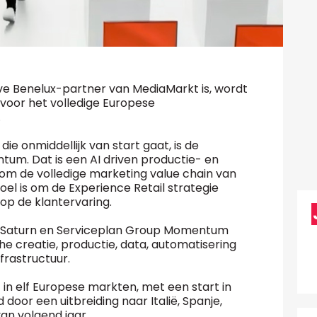
ve Benelux-partner van MediaMarkt is, wordt
 voor het volledige Europese
.
e onmiddellijk van start gaat, is de
um. Dat is een AI driven productie- en
 om de volledige marketing value chain van
l is om de Experience Retail strategie
op de klantervaring.
rktSaturn en Serviceplan Group Momentum
e creatie, productie, data, automatisering
nfrastructuur.
n elf Europese markten, met een start in
door een uitbreiding naar Italië, Spanje,
van volgend jaar.