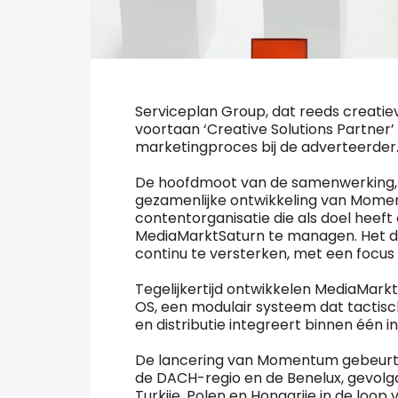
Serviceplan Group, dat reeds creatie
voortaan ‘Creative Solutions Partner’
marketingproces bij de adverteerder
De hoofdmoot van de samenwerking, di
gezamenlijke ontwikkeling van Moment
contentorganisatie die als doel heeft
MediaMarktSaturn te managen. Het doe
continu te versterken, met een focus 
Tegelijkertijd ontwikkelen MediaMa
OS, een modulair systeem dat tactisch
en distributie integreert binnen één i
De lancering van Momentum gebeurt i
de DACH-regio en de Benelux, gevolgd 
Turkije, Polen en Hongarije in de loop 