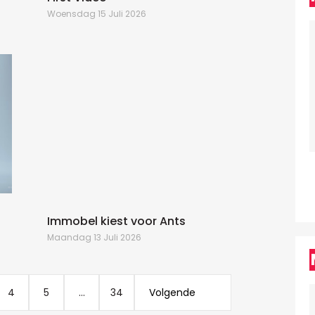
Woensdag 15 Juli 2026
D
W
C
a
k
E
Z
Immobel kiest voor Ants
Maandag 13 Juli 2026
4
5
...
34
Volgende