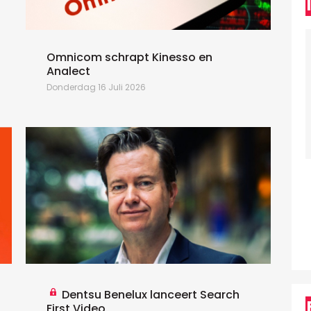
H
o
Omnicom schrapt Kinesso en
Analect
Donderdag 16 Juli 2026
Dentsu Benelux lanceert Search
First Video