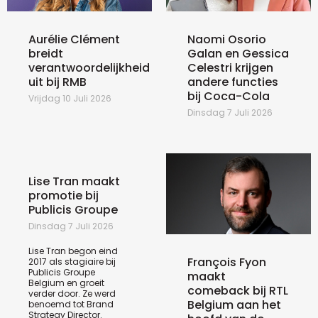
Aurélie Clément
Naomi Osorio
breidt
Galan en Gessica
verantwoordelijkheid
Celestri krijgen
uit bij RMB
andere functies
bij Coca-Cola
Vrijdag 10 Juli 2026
Dinsdag 7 Juli 2026
Lise Tran maakt
promotie bij
Publicis Groupe
Dinsdag 7 Juli 2026
Lise Tran begon eind
François Fyon
2017 als stagiaire bij
Publicis Groupe
maakt
Belgium en groeit
comeback bij RTL
verder door. Ze werd
Belgium aan het
benoemd tot Brand
Strategy Director.