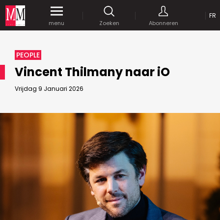
OP
FR
Krijg gedurende een maand
gratis
toegang
menu
Zoeken
Abonneren
tot al onze digitale content.
MEDIA MARKETING
PEOPLE
MARCOM WORLD SRL
Vincent Thilmany naar iO
Mix Brussels - Vorstlaan 25 bus 5
1160 Brussels - Belgïe
Vrijdag 9 Januari 2026
JE WACHTWOORD VERSTUREN
selim@mm.be
E-mail :
info@mm.be
GEAVANCEERDE ZOEKOPTIES
SCHRIJF ONS
ZOEKEN
VERVOEG ONS
Astuces :
Gebruik
aanhalingstekens
("") rond de
Managing Director
zoektermen, zodat er op de exacte combinatie
Jean-Vianney Philippe
gezocht wordt.
Bedrijfsabonnement
0471 92 01 98
Gebruik het
plusteken (+)
tussen de zoektermen
jeanvianney@mm.be
als u op zoek wilt gaan naar artikels die één of
meerdere van deze woorden vermelden.