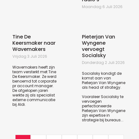
Maandag 6 Juli 2026
Tine De
Pieterjan Van
Keersmaker naar
Wyngene
Wavemakers
vervoegt
Socialsky
Vrijdag 3 Juli 2026
Donderdag 2 Juli 2026
Wavemakers heeft zijn
team versterkt met Tine
Socialsky kondigt de
De Keersmaker. Ze werd
komst aan van
benoemd tot corporate
Pieterjan Van Wyngene
pr account manager.
als head of strategy.
De afgelopen jaren
werkte zij als specialist
Vooraleer Socialsky te
externe communicatie
vervoegen
bij Aldi.
perfectioneerde
Pieterjan Van Wyngene
zijn expertise in
strategie bij bureaus...