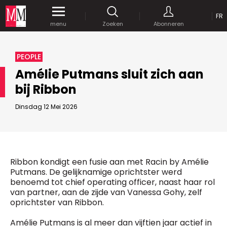
OP
FR
Krijg gedurende een maand
gratis
toegang
menu
Zoeken
Abonneren
tot al onze digitale content.
MEDIA MARKETING
PEOPLE
MARCOM WORLD SRL
Amélie Putmans sluit zich aan
Mix Brussels - Vorstlaan 25 bus 5
bij Ribbon
1160 Brussels - Belgïe
JE WACHTWOORD VERSTUREN
selim@mm.be
E-mail :
info@mm.be
Dinsdag 12 Mei 2026
GEAVANCEERDE ZOEKOPTIES
SCHRIJF ONS
ZOEKEN
VERVOEG ONS
Astuces :
Ribbon kondigt een fusie aan met Racin by Amélie
Gebruik
aanhalingstekens
("") rond de
Putmans. De gelijknamige oprichtster werd
Managing Director
zoektermen, zodat er op de exacte combinatie
benoemd tot chief operating officer, naast haar rol
Jean-Vianney Philippe
gezocht wordt.
Bedrijfsabonnement
van partner, aan de zijde van Vanessa Gohy, zelf
0471 92 01 98
oprichtster van Ribbon.
Gebruik het
plusteken (+)
tussen de zoektermen
jeanvianney@mm.be
als u op zoek wilt gaan naar artikels die één of
Amélie Putmans is al meer dan vijftien jaar actief in
meerdere van deze woorden vermelden.