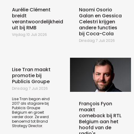
Aurélie Clément
Naomi Osorio
breidt
Galan en Gessica
verantwoordelijkheid
Celestri krijgen
uit bij RMB
andere functies
bij Coca-Cola
Vrijdag 10 Juli 2026
Dinsdag 7 Juli 2026
Lise Tran maakt
promotie bij
Publicis Groupe
Dinsdag 7 Juli 2026
Lise Tran begon eind
François Fyon
2017 als stagiaire bij
Publicis Groupe
maakt
Belgium en groeit
comeback bij RTL
verder door. Ze werd
Belgium aan het
benoemd tot Brand
Strategy Director.
hoofd van de
radio's