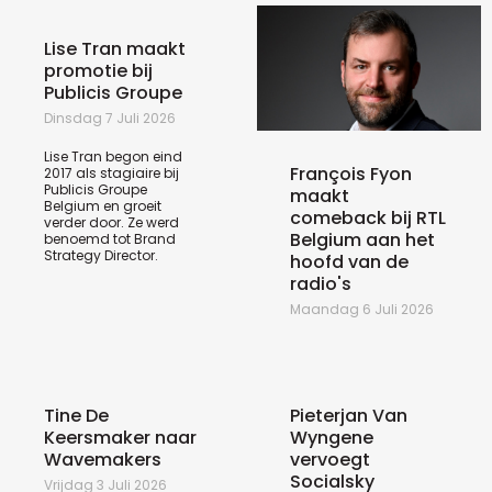
Lise Tran maakt
promotie bij
Publicis Groupe
Dinsdag 7 Juli 2026
Lise Tran begon eind
François Fyon
2017 als stagiaire bij
Publicis Groupe
maakt
Belgium en groeit
comeback bij RTL
verder door. Ze werd
Belgium aan het
benoemd tot Brand
Strategy Director.
hoofd van de
radio's
Maandag 6 Juli 2026
Tine De
Pieterjan Van
Keersmaker naar
Wyngene
Wavemakers
vervoegt
Socialsky
Vrijdag 3 Juli 2026