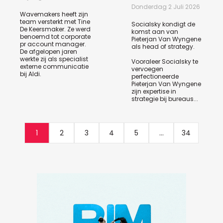
Donderdag 2 Juli 2026
Wavemakers heeft zijn
team versterkt met Tine
Socialsky kondigt de
De Keersmaker. Ze werd
komst aan van
benoemd tot corporate
Pieterjan Van Wyngene
pr account manager.
als head of strategy.
De afgelopen jaren
werkte zij als specialist
Vooraleer Socialsky te
externe communicatie
vervoegen
bij Aldi.
perfectioneerde
Pieterjan Van Wyngene
zijn expertise in
strategie bij bureaus...
1
2
3
4
5
...
34