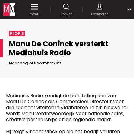
OP
FR
Krijg gedurende een maand
gratis
toegang
menu
Zoeken
Abonneren
tot al onze digitale content.
MEDIA MARKETING
PEOPLE
MARCOM WORLD SRL
Manu De Coninck versterkt
Mix Brussels - Vorstlaan 25 bus 5
Mediahuis Radio
1160 Brussels - Belgïe
JE WACHTWOORD VERSTUREN
selim@mm.be
E-mail :
info@mm.be
Maandag 24 November 2025
GEAVANCEERDE ZOEKOPTIES
SCHRIJF ONS
ZOEKEN
VERVOEG ONS
Astuces :
Mediahuis Radio kondigt de aanstelling aan van
Gebruik
aanhalingstekens
("") rond de
Manu De Coninck als Commercieel Directeur voor
Managing Director
zoektermen, zodat er op de exacte combinatie
alle radioactiviteiten in Vlaanderen. In zijn nieuwe rol
Jean-Vianney Philippe
gezocht wordt.
Bedrijfsabonnement
wordt Manu verantwoordelijk voor nationale sales,
0471 92 01 98
creative partnerships en de regionale markt.
Gebruik het
plusteken (+)
tussen de zoektermen
jeanvianney@mm.be
als u op zoek wilt gaan naar artikels die één of
Hij volgt Vincent Vinck op die het bedrijf verlaten
meerdere van deze woorden vermelden.