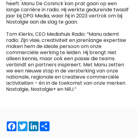
General Manager
heeft. Manu De Coninck kan prat gaan op een
Fred Bouchar
lange carrière in radio. Hij werkte gedurende twaalf
0498 88 64 89
jaar bij DPG Media, waar hij in 2023 vertrok om bij
BEVESTIGEN
f.bouchar@mm.be
Nostalgie aan de slag te gaan.
Freemium
Chief Editor
Tom Klerkx, CEO Mediahuis Radio: “Manu ademt
Daily
access
Griet Byl
radio. Zijn visie, creativiteit en jarenlange expertise
5 x week
MM e - News
0475 97 12 57
maken hem de ideale persoon om onze
1 x week
MM Brunch
g.byl@mm.be
commerciële werking te leiden. Hij brengt niet
1 x week
MM Tech
alleen kennis, maar ook een passie die teams
MM Best of
verbindt en partners inspireert. Met Manu zetten
Chief Editor
10 x year
Research
we een nieuwe stap in de versterking van onze
Damien Lemaire
10 x year
MM Blue
nationale, regionale en creatieve commerciële
0477 37 31 65
MM Magazine
activiteiten – én in de toekomst van onze merken
d.lemaire@mm.be
4 x year
(digital)
Nostalgie, Nostalgie+ en NRJ.”
Vragen ?
Facebook
Twitter
LinkedIn
Share