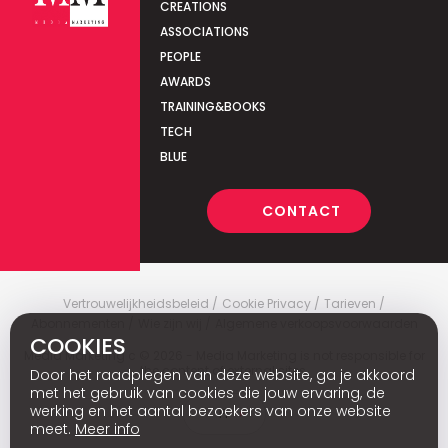
CREATIONS
ASSOCIATIONS
PEOPLE
AWARDS
TRAINING&BOOKS
TECH
BLUE
CONTACT
Vertrouwelijkheidsbeleid
Cookie Privacy
Tarieven
Abonnementen
Wie zijn wij
Algemene verkoopsvoorwaarden
COOKIES
Media Marketing
c
© 2026 - Media Marketing is not responsible for
the content of external sites.
Door het raadplegen van deze website, ga je akkoord
met het gebruik van cookies die jouw ervaring, de
werking en het aantal bezoekers van onze website
Fr
meet.
Meer info