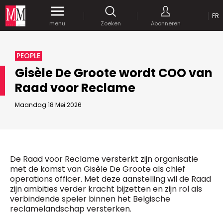
OP
FR
Krijg gedurende een maand
gratis
toegang
menu
Zoeken
Abonneren
tot al onze digitale content.
MEDIA MARKETING
PEOPLE
MARCOM WORLD SRL
Gisèle De Groote wordt COO van
Mix Brussels - Vorstlaan 25 bus 5
Raad voor Reclame
1160 Brussels - Belgïe
JE WACHTWOORD VERSTUREN
selim@mm.be
E-mail :
info@mm.be
Maandag 18 Mei 2026
GEAVANCEERDE ZOEKOPTIES
SCHRIJF ONS
ZOEKEN
VERVOEG ONS
Astuces :
De Raad voor Reclame versterkt zijn organisatie
Gebruik
aanhalingstekens
("") rond de
met de komst van Gisèle De Groote als chief
Managing Director
zoektermen, zodat er op de exacte combinatie
operations officer. Met deze aanstelling wil de Raad
Jean-Vianney Philippe
gezocht wordt.
Bedrijfsabonnement
zijn ambities verder kracht bijzetten en zijn rol als
0471 92 01 98
verbindende speler binnen het Belgische
Gebruik het
plusteken (+)
tussen de zoektermen
jeanvianney@mm.be
reclamelandschap versterken.
als u op zoek wilt gaan naar artikels die één of
meerdere van deze woorden vermelden.