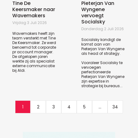
Tine De
Pieterjan Van
Keersmaker naar
Wyngene
Wavemakers
vervoegt
Socialsky
Vrijdag 3 Juli 2026
Donderdag 2 Juli 2026
Wavemakers heeft zijn
team versterkt met Tine
Socialsky kondigt de
De Keersmaker. Ze werd
komst aan van
benoemd tot corporate
Pieterjan Van Wyngene
pr account manager.
als head of strategy.
De afgelopen jaren
werkte zij als specialist
Vooraleer Socialsky te
externe communicatie
vervoegen
bij Aldi.
perfectioneerde
Pieterjan Van Wyngene
zijn expertise in
strategie bij bureaus...
1
2
3
4
5
...
34