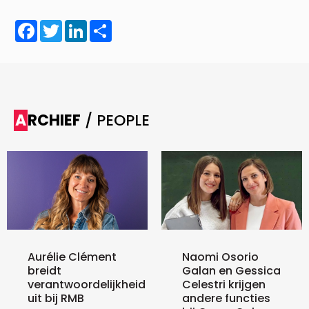
Facebook
Twitter
LinkedIn
Share
ARCHIEF
/ PEOPLE
Aurélie Clément
Naomi Osorio
breidt
Galan en Gessica
verantwoordelijkheid
Celestri krijgen
uit bij RMB
andere functies