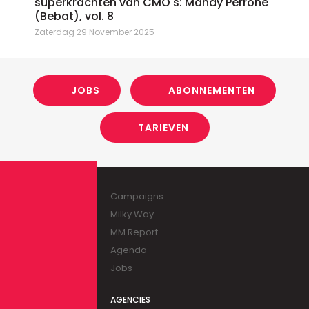
superkrachten van CMO's: Mandy Perrone
(Bebat), vol. 8
Zaterdag 29 November 2025
JOBS
ABONNEMENTEN
TARIEVEN
Campaigns
Milky Way
MM Report
Agenda
Jobs
AGENCIES