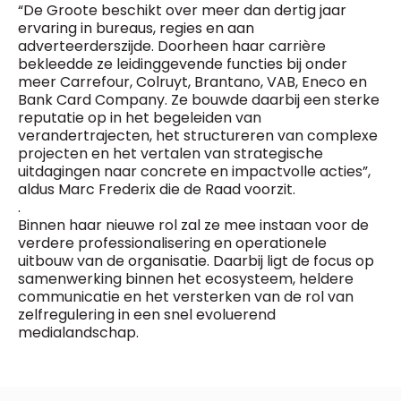
General Manager
“De Groote beschikt over meer dan dertig jaar
Fred Bouchar
ervaring in bureaus, regies en aan
0498 88 64 89
adverteerderszijde. Doorheen haar carrière
BEVESTIGEN
f.bouchar@mm.be
bekleedde ze leidinggevende functies bij onder
meer Carrefour, Colruyt, Brantano, VAB, Eneco en
Freemium
Chief Editor
Bank Card Company. Ze bouwde daarbij een sterke
Daily
access
Griet Byl
reputatie op in het begeleiden van
5 x week
MM e - News
0475 97 12 57
verandertrajecten, het structureren van complexe
1 x week
MM Brunch
g.byl@mm.be
projecten en het vertalen van strategische
1 x week
MM Tech
uitdagingen naar concrete en impactvolle acties”,
MM Best of
aldus Marc Frederix die de Raad voorzit.
Chief Editor
10 x year
Research
.
Damien Lemaire
10 x year
MM Blue
Binnen haar nieuwe rol zal ze mee instaan voor de
0477 37 31 65
MM Magazine
verdere professionalisering en operationele
d.lemaire@mm.be
4 x year
(digital)
uitbouw van de organisatie. Daarbij ligt de focus op
samenwerking binnen het ecosysteem, heldere
communicatie en het versterken van de rol van
zelfregulering in een snel evoluerend
Vragen ?
medialandschap.