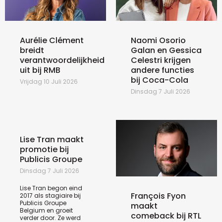
Aurélie Clément
Naomi Osorio
breidt
Galan en Gessica
verantwoordelijkheid
Celestri krijgen
uit bij RMB
andere functies
bij Coca-Cola
Vrijdag 10 Juli 2026
Dinsdag 7 Juli 2026
Lise Tran maakt
promotie bij
Publicis Groupe
Dinsdag 7 Juli 2026
Lise Tran begon eind
François Fyon
2017 als stagiaire bij
Publicis Groupe
maakt
Belgium en groeit
comeback bij RTL
verder door. Ze werd