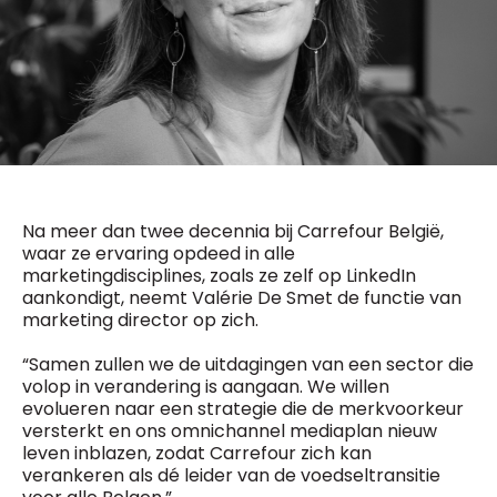
General Manager
Fred Bouchar
0498 88 64 89
BEVESTIGEN
f.bouchar@mm.be
Freemium
Chief Editor
Daily
access
Griet Byl
5 x week
MM e - News
0475 97 12 57
1 x week
MM Brunch
g.byl@mm.be
1 x week
MM Tech
MM Best of
Na meer dan twee decennia bij Carrefour België,
Chief Editor
10 x year
Research
waar ze ervaring opdeed in alle
Damien Lemaire
marketingdisciplines, zoals ze zelf op LinkedIn
10 x year
MM Blue
0477 37 31 65
aankondigt, neemt Valérie De Smet de functie van
MM Magazine
d.lemaire@mm.be
4 x year
marketing director op zich.
(digital)
“Samen zullen we de uitdagingen van een sector die
volop in verandering is aangaan. We willen
Vragen ?
evolueren naar een strategie die de merkvoorkeur
versterkt en ons omnichannel mediaplan nieuw
leven inblazen, zodat Carrefour zich kan
verankeren als dé leider van de voedseltransitie