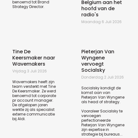
Belgium aan het
benoemd tot Brand
Strategy Director.
hoofd van de
radio's
Maandag 6 Juli 2026
Tine De
Pieterjan Van
Keersmaker naar
Wyngene
Wavemakers
vervoegt
Socialsky
Vrijdag 3 Juli 2026
Donderdag 2 Juli 2026
Wavemakers heeft zijn
team versterkt met Tine
Socialsky kondigt de
De Keersmaker. Ze werd
komst aan van
benoemd tot corporate
Pieterjan Van Wyngene
pr account manager.
als head of strategy.
De afgelopen jaren
werkte zij als specialist
Vooraleer Socialsky te
externe communicatie
vervoegen
bij Aldi.
perfectioneerde
Pieterjan Van Wyngene
zijn expertise in
strategie bij bureaus...