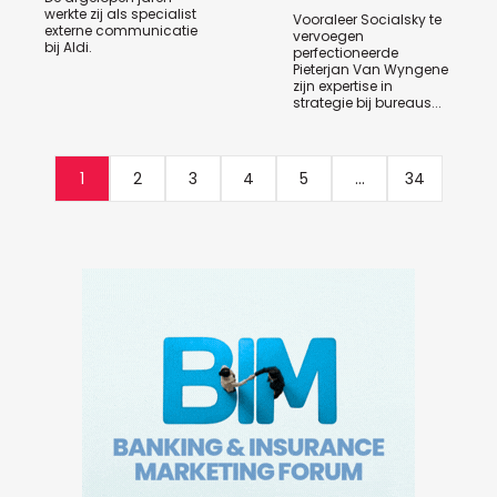
werkte zij als specialist
Vooraleer Socialsky te
externe communicatie
vervoegen
bij Aldi.
perfectioneerde
Pieterjan Van Wyngene
zijn expertise in
strategie bij bureaus...
1
2
3
4
5
...
34