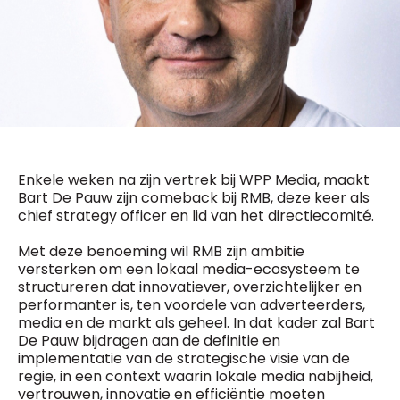
General Manager
Fred Bouchar
0498 88 64 89
BEVESTIGEN
f.bouchar@mm.be
Freemium
Chief Editor
Daily
access
Griet Byl
5 x week
MM e - News
0475 97 12 57
1 x week
MM Brunch
g.byl@mm.be
1 x week
MM Tech
Enkele weken na zijn vertrek bij WPP Media, maakt
MM Best of
Chief Editor
10 x year
Bart De Pauw zijn comeback bij RMB, deze keer als
Research
Damien Lemaire
chief strategy officer en lid van het directiecomité.
10 x year
MM Blue
0477 37 31 65
MM Magazine
d.lemaire@mm.be
4 x year
Met deze benoeming wil RMB zijn ambitie
(digital)
versterken om een lokaal media-ecosysteem te
structureren dat innovatiever, overzichtelijker en
performanter is, ten voordele van adverteerders,
media en de markt als geheel. In dat kader zal Bart
Vragen ?
De Pauw bijdragen aan de definitie en
implementatie van de strategische visie van de
regie, in een context waarin lokale media nabijheid,
vertrouwen, innovatie en efficiëntie moeten