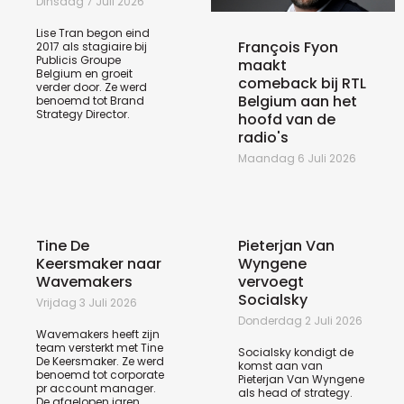
Dinsdag 7 Juli 2026
Lise Tran begon eind
François Fyon
2017 als stagiaire bij
Publicis Groupe
maakt
Belgium en groeit
comeback bij RTL
verder door. Ze werd
Belgium aan het
benoemd tot Brand
Strategy Director.
hoofd van de
radio's
Maandag 6 Juli 2026
Tine De
Pieterjan Van
Keersmaker naar
Wyngene
Wavemakers
vervoegt
Socialsky
Vrijdag 3 Juli 2026
Donderdag 2 Juli 2026
Wavemakers heeft zijn
team versterkt met Tine
Socialsky kondigt de
De Keersmaker. Ze werd
komst aan van
benoemd tot corporate
Pieterjan Van Wyngene
pr account manager.
als head of strategy.
De afgelopen jaren