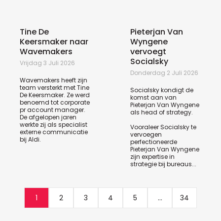
Tine De
Pieterjan Van
Keersmaker naar
Wyngene
Wavemakers
vervoegt
Socialsky
Vrijdag 3 Juli 2026
Donderdag 2 Juli 2026
Wavemakers heeft zijn
team versterkt met Tine
Socialsky kondigt de
De Keersmaker. Ze werd
komst aan van
benoemd tot corporate
Pieterjan Van Wyngene
pr account manager.
als head of strategy.
De afgelopen jaren
werkte zij als specialist
Vooraleer Socialsky te
externe communicatie
vervoegen
bij Aldi.
perfectioneerde
Pieterjan Van Wyngene
zijn expertise in
strategie bij bureaus...
1
2
3
4
5
...
34