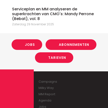
Serviceplan en MM analyseren de
superkrachten van CMO's: Mandy Perrone
(Bebat), vol. 8
Zaterdag 29 November 2025
JOBS
ABONNEMENTEN
TARIEVEN
Campaigns
Milky Way
MM Report
Agenda
Jobs