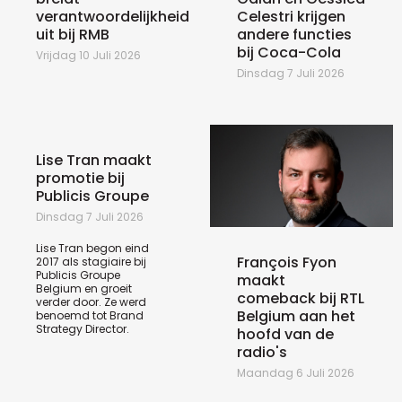
verantwoordelijkheid
Celestri krijgen
uit bij RMB
andere functies
bij Coca-Cola
Vrijdag 10 Juli 2026
Dinsdag 7 Juli 2026
Lise Tran maakt
promotie bij
Publicis Groupe
Dinsdag 7 Juli 2026
Lise Tran begon eind
François Fyon
2017 als stagiaire bij
Publicis Groupe
maakt
Belgium en groeit
comeback bij RTL
verder door. Ze werd
Belgium aan het
benoemd tot Brand
Strategy Director.
hoofd van de
radio's
Maandag 6 Juli 2026