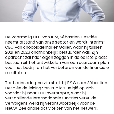
General Manager
Fred Bouchar
0498 88 64 89
BEVESTIGEN
f.bouchar@mm.be
Freemium
Chief Editor
Daily
access
Griet Byl
De voormalig CEO van IPM, Sébastien Desclée,
5 x week
MM e - News
0475 97 12 57
neemt afstand van onze sector en wordt interim-
1 x week
MM Brunch
g.byl@mm.be
CEO van chocolademaker Galler, waar hij tussen
1 x week
MM Tech
2021 en 2023 onafhankelijk bestuurder was. Zijn
MM Best of
Chief Editor
10 x year
opdracht zal naar eigen zeggen in de eerste plaats
Research
Damien Lemaire
bestaan uit het ontwikkelen van een duurzaam plan
10 x year
MM Blue
0477 37 31 65
voor het bedrijf en het verbeteren van de financiële
MM Magazine
d.lemaire@mm.be
4 x year
resultaten…
(digital)
Ter herinnering: na zijn start bij P&G nam Sébastien
Desclée de leiding van Publicis België op zich,
Vragen ?
voordat hij naar FCB overstapte, waar hij
verschillende internationale functies vervulde.
Vervolgens werd hij verantwoordelijk voor de
Nieuw-Zeelandse activiteiten van het netwerk.