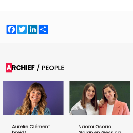
Facebook
Twitter
LinkedIn
Share
ARCHIEF
/ PEOPLE
Aurélie Clément
Naomi Osorio
breidt
Galan en Gessica