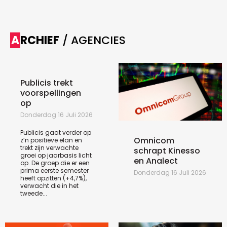
ARCHIEF
/ AGENCIES
Publicis trekt
voorspellingen
op
Donderdag 16 Juli 2026
Publicis gaat verder op
Omnicom
z’n positieve elan en
trekt zijn verwachte
schrapt Kinesso
groei op jaarbasis licht
en Analect
op. De groep die er een
prima eerste semester
Donderdag 16 Juli 2026
heeft opzitten (+4,7%),
verwacht die in het
tweede...