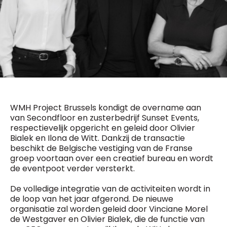
General Manager
Fred Bouchar
0498 88 64 89
BEVESTIGEN
f.bouchar@mm.be
Freemium
Chief Editor
Daily
access
Griet Byl
5 x week
MM e - News
0475 97 12 57
1 x week
MM Brunch
g.byl@mm.be
1 x week
MM Tech
MM Best of
WMH Project Brussels kondigt de overname aan
Chief Editor
10 x year
Research
van Secondfloor en zusterbedrijf Sunset Events,
Damien Lemaire
10 x year
MM Blue
respectievelijk opgericht en geleid door Olivier
0477 37 31 65
MM Magazine
Bialek en Ilona de Witt. Dankzij de transactie
d.lemaire@mm.be
4 x year
(digital)
beschikt de Belgische vestiging van de Franse
groep voortaan over een creatief bureau en wordt
de eventpoot verder versterkt.
Vragen ?
De volledige integratie van de activiteiten wordt in
de loop van het jaar afgerond. De nieuwe
organisatie zal worden geleid door Vinciane Morel
de Westgaver en Olivier Bialek, die de functie van