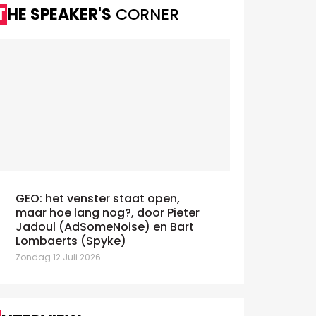
THE SPEAKER'S
CORNER
GEO: het venster staat open,
maar hoe lang nog?, door Pieter
Jadoul (AdSomeNoise) en Bart
Lombaerts (Spyke)
Zondag 12 Juli 2026
Alzheimer Liga versnelt
igitalisering met iO