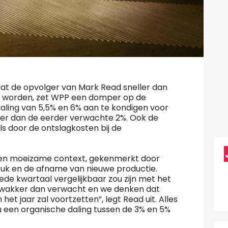
 dat de opvolger van Mark Read sneller dan
 worden, zet WPP een domper op de
ling van 5,5% en 6% aan te kondigen voor
der dan de eerder verwachte 2%. Ook de
ls door de ontslagkosten bij de
een moeizame context, gekenmerkt door
 en de afname van nieuwe productie.
e kwartaal vergelijkbaar zou zijn met het
i zwakker dan verwacht en we denken dat
het jaar zal voortzetten”, legt Read uit. Alles
nu een organische daling tussen de 3% en 5%