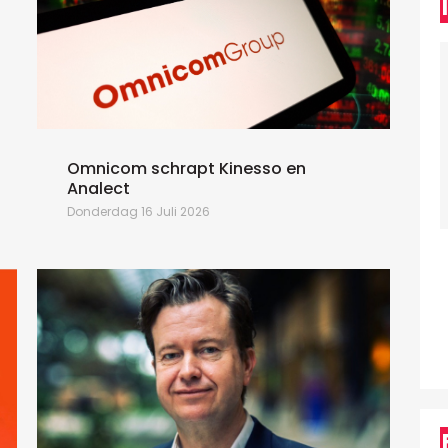
D
A
c
o
H
o
Omnicom schrapt Kinesso en
Analect
Donderdag 16 Juli 2026