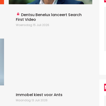
Dentsu Benelux lanceert Search
First Video
Woensdag 15 Juli 2026
D
W
C
a
k
E
Z
Immobel kiest voor Ants
Maandag 13 Juli 2026