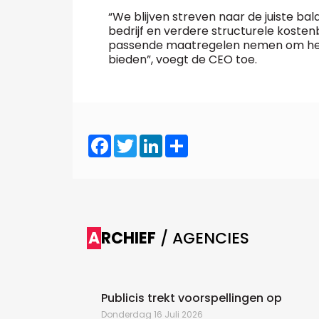
“We blijven streven naar de juiste ba
bedrijf en verdere structurele kostenb
passende maatregelen nemen om het 
bieden”, voegt de CEO toe.
Facebook
Twitter
LinkedIn
Share
ARCHIEF
/ AGENCIES
Publicis trekt voorspellingen op
Donderdag 16 Juli 2026