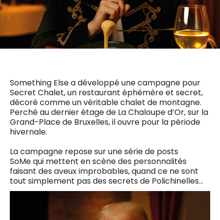
0498 88 64 89
f.bouchar@mm.be
VALIDER
NOTRE CONTENU DIGITAL :
Chief Editor
Griet Byl
0475 97 12 57
Freemium
g.byl@mm.be
Daily
access
Something Else a développé une campagne pour
5 x week
MM e - News
Chief Editor
Secret Chalet, un restaurant éphémère et secret,
1 x week
MM Brunch
Damien Lemaire
décoré comme un véritable chalet de montagne.
1 x week
MM Tech
Perché au dernier étage de La Chaloupe d’Or, sur la
0477 37 31 65
MM Best of
10 x year
d.lemaire@mm.be
Grand-Place de Bruxelles, il ouvre pour la période
Research
hivernale.
10 x year
MM Blue
MM Magazine
La campagne repose sur une série de posts
4 x year
(digital)
SoMe qui mettent en scène des personnalités
faisant des aveux improbables, quand ce ne sont
tout simplement pas des secrets de Polichinelles…
Des questions ?