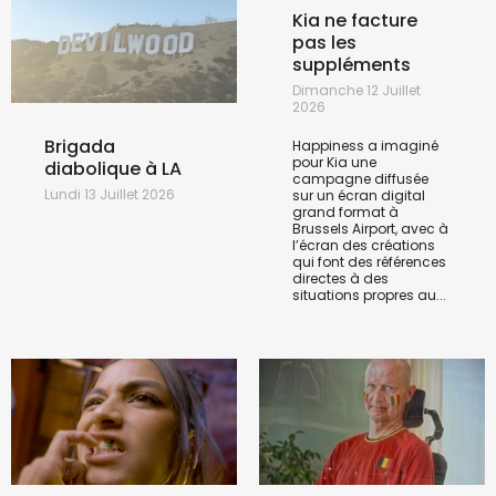
Kia ne facture
pas les
suppléments
Dimanche 12 Juillet
2026
Brigada
Happiness a imaginé
pour Kia une
diabolique à LA
campagne diffusée
Lundi 13 Juillet 2026
sur un écran digital
grand format à
Brussels Airport, avec à
l’écran des créations
qui font des références
directes à des
situations propres au...