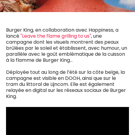
0498 88 64 89
f.bouchar@mm.be
VALIDER
NOTRE CONTENU DIGITAL :
Chief Editor
Burger King, en collaboration avec Happiness, a
Griet Byl
lancé
"Leave the flame grilling to us"
, une
0475 97 12 57
Freemium
campagne dont les visuels montrent des peaux
g.byl@mm.be
Daily
access
brûlées par le soleil et établissent, avec humour, un
5 x week
MM e - News
parallèle avec le goût emblématique de la cuisson
Chief Editor
1 x week
MM Brunch
à la flamme de Burger King…
Damien Lemaire
1 x week
MM Tech
0477 37 31 65
MM Best of
Déployée tout au long de l’été sur la côte belge, la
10 x year
d.lemaire@mm.be
Research
campagne est visible en DOOH, ainsi que sur le
10 x year
MM Blue
tram du littoral de Lijncom. Elle est également
MM Magazine
relayée en digital sur les réseaux sociaux de Burger
4 x year
(digital)
King.
Des questions ?