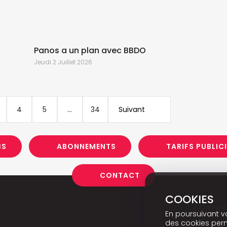
H
i
l
C
p
Panos a un plan avec BBDO
Jeudi 2 Juillet 2026
4
5
...
34
Suivant
BS
ABONNEMENTS
TARIFS PUBLIC
CONTACT
COOKIES
Campai
En poursuivant vo
des cookies perm