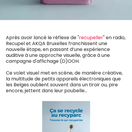
0498 88 64 89
f.bouchar@mm.be
VALIDER
NOTRE CONTENU DIGITAL :
Chief Editor
Griet Byl
0475 97 12 57
Après avoir lancé le réflexe de "
recupeller
" en radio,
Freemium
g.byl@mm.be
Daily
Recupel et AKQA Bruxelles franchissent une
access
nouvelle étape, en passant d’une expérience
5 x week
MM e - News
auditive à une approche visuelle, grâce à une
Chief Editor
1 x week
MM Brunch
campagne d'affichage (D)OOH.
Damien Lemaire
1 x week
MM Tech
0477 37 31 65
MM Best of
10 x year
d.lemaire@mm.be
Ce volet visuel met en scène, de manière créative,
Research
la multitude de petits appareils électroniques que
10 x year
MM Blue
les Belges oublient souvent dans un tiroir ou, pire
MM Magazine
encore, jettent dans leur poubelle…
4 x year
(digital)
Des questions ?