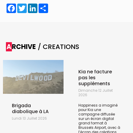
Facebook
Twitter
LinkedIn
Share
ARCHIVE
/ CREATIONS
Kia ne facture
pas les
suppléments
Dimanche 12 Juillet
2026
Brigada
Happiness a imaginé
pour Kia une
diabolique à LA
campagne diffusée
Lundi 13 Juillet 2026
sur un écran digital
grand format à
Brussels Airport, avec à
l’écran des créations