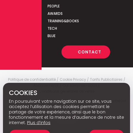
PEOPLE
AWARDS
TRAINING&BOOKS
TECH
BLUE
CONTACT
Politique de confidentialité
Cookie Privacy
Tarifs Publicitaires
Abonnements
Qui sommes-nous
COOKIES
Conditions générales de vente
Media Marketing
c
© 2026 - Media Marketing is not responsible for
En poursuivant votre navigation sur ce site, vous
the content of external sites.
acceptez l’utilisation des cookies permettant le
partage de votre expérience, ainsi que le bon
fonctionnement et la mesure d’audience de notre site
Nl
internet.
Plus d’infos