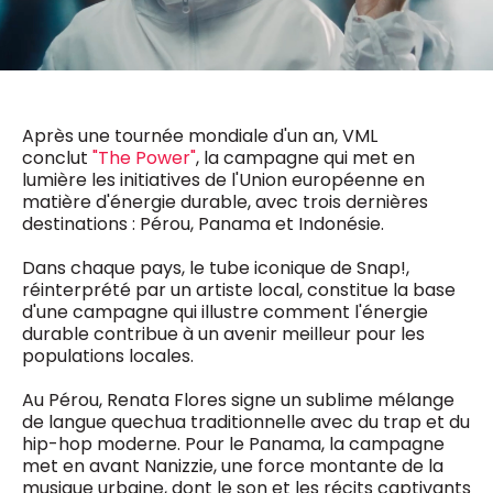
0498 88 64 89
f.bouchar@mm.be
VALIDER
NOTRE CONTENU DIGITAL :
Chief Editor
Griet Byl
0475 97 12 57
Après une tournée mondiale d'un an, VML
Freemium
g.byl@mm.be
Daily
conclut
"The Power"
, la campagne qui met en
access
lumière les initiatives de l'Union européenne en
5 x week
MM e - News
matière d'énergie durable, avec trois dernières
Chief Editor
1 x week
MM Brunch
destinations : Pérou, Panama et Indonésie.
Damien Lemaire
1 x week
MM Tech
0477 37 31 65
MM Best of
Dans chaque pays, le tube iconique de Snap!,
10 x year
d.lemaire@mm.be
Research
réinterprété par un artiste local, constitue la base
10 x year
MM Blue
d'une campagne qui illustre comment l'énergie
MM Magazine
durable contribue à un avenir meilleur pour les
4 x year
(digital)
populations locales.
​
Au Pérou, Renata Flores signe un sublime mélange
de langue quechua traditionnelle avec du trap et du
Des questions ?
hip-hop moderne. Pour le Panama, la campagne
met en avant Nanizzie, une force montante de la
musique urbaine, dont le son et les récits captivants