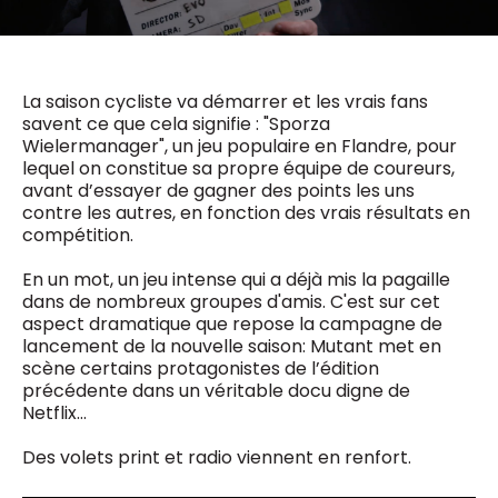
0498 88 64 89
f.bouchar@mm.be
VALIDER
NOTRE CONTENU DIGITAL :
Chief Editor
La saison cycliste va démarrer et les vrais fans
Griet Byl
savent ce que cela signifie : "Sporza
0475 97 12 57
Wielermanager", un jeu populaire en Flandre, pour
Freemium
g.byl@mm.be
Daily
lequel on constitue sa propre équipe de coureurs,
access
avant d’essayer de gagner des points les uns
5 x week
MM e - News
Chief Editor
contre les autres, en fonction des vrais résultats en
1 x week
MM Brunch
Damien Lemaire
compétition.
1 x week
MM Tech
0477 37 31 65
MM Best of
10 x year
d.lemaire@mm.be
En un mot, un jeu intense qui a déjà mis la pagaille
Research
dans de nombreux groupes d'amis. C'est sur cet
10 x year
MM Blue
aspect dramatique que repose la campagne de
MM Magazine
4 x year
lancement de la nouvelle saison: Mutant met en
(digital)
scène certains protagonistes de l’édition
précédente dans un véritable docu digne de
Netflix…
Des questions ?
Des volets print et radio viennent en renfort.