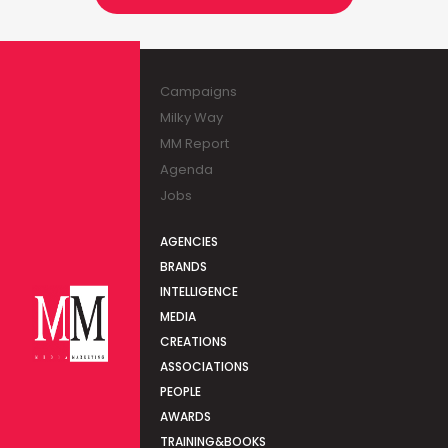
Campaigns
Milky Way
MM Report
Agenda
Jobs
AGENCIES
BRANDS
INTELLIGENCE
MEDIA
CREATIONS
ASSOCIATIONS
PEOPLE
AWARDS
TRAINING&BOOKS