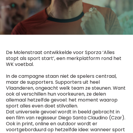
General Manager
Fred Bouchar
0498 88 64 89
BEVESTIGEN
f.bouchar@mm.be
Freemium
Chief Editor
Daily
access
Griet Byl
5 x week
MM e - News
0475 97 12 57
1 x week
MM Brunch
g.byl@mm.be
De Molenstraat ontwikkelde voor Sporza ‘Alles
1 x week
MM Tech
stopt als sport start’, een merkplatform rond het
MM Best of
Chief Editor
WK voetbal.
10 x year
Research
Damien Lemaire
10 x year
MM Blue
0477 37 31 65
In de campagne staan niet de spelers centraal,
MM Magazine
d.lemaire@mm.be
maar de supporters. Supporters uit heel
4 x year
(digital)
Vlaanderen, ongeacht welk team ze steunen. Want
ook al verschillen hun voorkeuren, ze delen
allemaal hetzelfde gevoel: het moment waarop
sport alles even doet stilvallen.
Vragen ?
Dat universele gevoel wordt in beeld gebracht in
een film van regisseur Diego Santa Claudino (Czar).
Ook in print, online en outdoor wordt er
voortgeborduurd op hetzelfde idee: wanneer sport