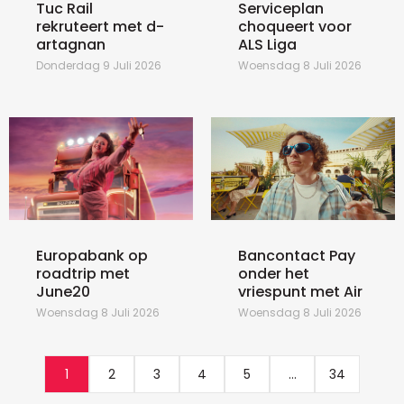
Tuc Rail
Serviceplan
rekruteert met d-
choqueert voor
artagnan
ALS Liga
Donderdag 9 Juli 2026
Woensdag 8 Juli 2026
Europabank op
Bancontact Pay
roadtrip met
onder het
June20
vriespunt met Air
Woensdag 8 Juli 2026
Woensdag 8 Juli 2026
1
2
3
4
5
...
34