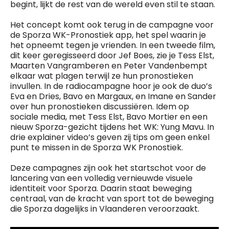
begint, lijkt de rest van de wereld even stil te staan.
Het concept komt ook terug in de campagne voor
de Sporza WK-Pronostiek app, het spel waarin je
het opneemt tegen je vrienden. In een tweede film,
dit keer geregisseerd door Jef Boes, zie je Tess Elst,
Maarten Vangramberen en Peter Vandenbempt
elkaar wat plagen terwijl ze hun pronostieken
invullen. In de radiocampagne hoor je ook de duo’s
Eva en Dries, Bavo en Margaux, en Imane en Sander
over hun pronostieken discussiëren. Idem op
sociale media, met Tess Elst, Bavo Mortier en een
nieuw Sporza-gezicht tijdens het WK: Yung Mavu. In
drie explainer video’s geven zij tips om geen enkel
punt te missen in de Sporza WK Pronostiek.
Deze campagnes zijn ook het startschot voor de
lancering van een volledig vernieuwde visuele
identiteit voor Sporza. Daarin staat beweging
centraal, van de kracht van sport tot de beweging
die Sporza dagelijks in Vlaanderen veroorzaakt.