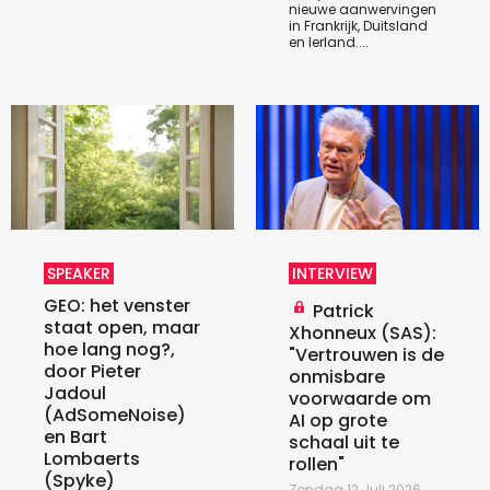
nieuwe aanwervingen
in Frankrijk, Duitsland
en Ierland....
SPEAKER
INTERVIEW
GEO: het venster
Patrick
staat open, maar
Xhonneux (SAS):
hoe lang nog?,
"Vertrouwen is de
door Pieter
onmisbare
Jadoul
voorwaarde om
(AdSomeNoise)
AI op grote
en Bart
schaal uit te
Lombaerts
rollen"
(Spyke)
Zondag 12 Juli 2026