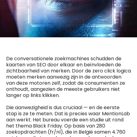
General Manager
Fred Bouchar
0498 88 64 89
BEVESTIGEN
f.bouchar@mm.be
Freemium
Chief Editor
Daily
access
Griet Byl
5 x week
MM e - News
0475 97 12 57
1 x week
MM Brunch
g.byl@mm.be
1 x week
MM Tech
De conversationele zoekmachines schudden de
MM Best of
kaarten van SEO door elkaar en beïnvloeden de
Chief Editor
10 x year
Research
zichtbaarheid van merken. Door de zero click logica
Damien Lemaire
10 x year
MM Blue
moeten merken aanwezig zijn in de antwoorden
0477 37 31 65
MM Magazine
van deze motoren zelf, zodat de consumenten ze
d.lemaire@mm.be
4 x year
(digital)
onthoudt, aangezien de meeste gebruikers niet
langer op links klikken.
Die aanwezigheid is dus cruciaal — en de eerste
Vragen ?
stap is ze te meten. Dat is precies waar MentionLab
aan werkt. Het bureau voerde een studie uit rond
het thema Black Friday. Op basis van 280
zoekopdrachten (fr/nl), die in België samen 4.760