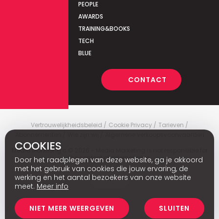
PEOPLE
AWARDS
TRAINING&BOOKS
TECH
BLUE
CONTACT
Vertrouwelijkheidsbeleid
Cookie Privacy
Tarieven
Abonnementen
Wie zijn wij
Algemene verkoopsvoorwaarden
COOKIES
Media Marketing
c
© 2026 - Media Marketing is not responsible for
the content of external sites.
Door het raadplegen van deze website, ga je akkoord
met het gebruik van cookies die jouw ervaring, de
werking en het aantal bezoekers van onze website
Fr
meet.
Meer info
NIET MEER WEERGEVEN
SLUITEN