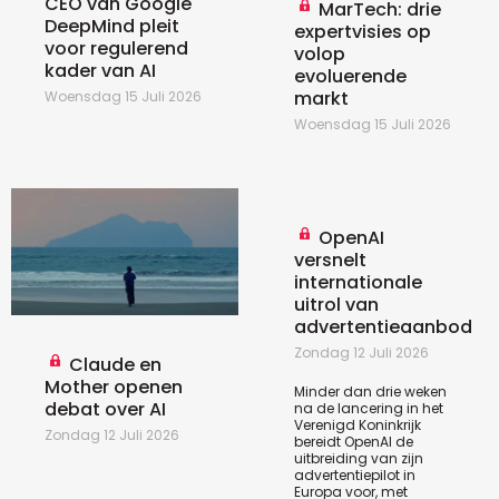
CEO van Google
MarTech: drie
DeepMind pleit
expertvisies op
voor regulerend
volop
kader van AI
evoluerende
markt
Woensdag 15 Juli 2026
Woensdag 15 Juli 2026
OpenAI
versnelt
internationale
uitrol van
advertentieaanbod
Zondag 12 Juli 2026
Claude en
Mother openen
Minder dan drie weken
debat over AI
na de lancering in het
Verenigd Koninkrijk
Zondag 12 Juli 2026
bereidt OpenAI de
uitbreiding van zijn
advertentiepilot in
Europa voor, met