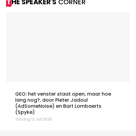
THE SPEAKER'S
CORNER
GEO: het venster staat open, maar hoe
lang nog?, door Pieter Jadoul
(AdSomeNoise) en Bart Lombaerts
(Spyke)
Zondag 12 Juli 2026