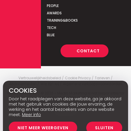
PEOPLE
AWARDS
TRAINING&BOOKS
TECH
BLUE
CONTACT
Vertrouwelijkheidsbeleid
Cookie Privacy
Tarieven
Abonnementen
Wie zijn wij
Algemene verkoopsvoorwaarden
COOKIES
Media Marketing
c
© 2026 - Media Marketing is not responsible for
the content of external sites.
Door het raadplegen van deze website, ga je akkoord
met het gebruik van cookies die jouw ervaring, de
werking en het aantal bezoekers van onze website
Fr
meet.
Meer info
NIET MEER WEERGEVEN
SLUITEN