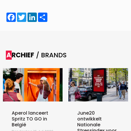
Facebook
Twitter
LinkedIn
Share
ARCHIEF
/ BRANDS
Aperol lanceert
June20
Spritz TO GO in
ontwikkelt
België
Nationale
Stressindex voor