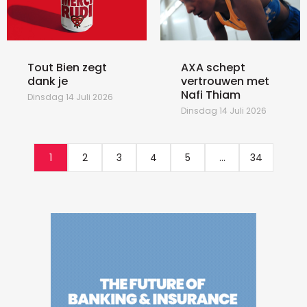
Tout Bien zegt
AXA schept
dank je
vertrouwen met
Nafi Thiam
Dinsdag 14 Juli 2026
Dinsdag 14 Juli 2026
1
2
3
4
5
...
34