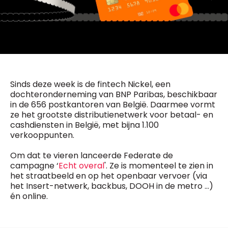
General Manager
Fred Bouchar
0498 88 64 89
BEVESTIGEN
f.bouchar@mm.be
Freemium
Chief Editor
Daily
access
Griet Byl
5 x week
MM e - News
0475 97 12 57
Sinds deze week is de fintech Nickel, een
1 x week
MM Brunch
g.byl@mm.be
dochteronderneming van BNP Paribas, beschikbaar
1 x week
MM Tech
in de 656 postkantoren van België. Daarmee vormt
MM Best of
Chief Editor
10 x year
ze het grootste distributienetwerk voor betaal- en
Research
Damien Lemaire
cashdiensten in België, met bijna 1.100
10 x year
MM Blue
0477 37 31 65
verkooppunten.
MM Magazine
d.lemaire@mm.be
4 x year
(digital)
Om dat te vieren lanceerde Federate de
campagne ‘
Echt overal
'. Ze is momenteel te zien in
het straatbeeld en op het openbaar vervoer (via
Vragen ?
het Insert-netwerk, backbus, DOOH in de metro …)
én online.