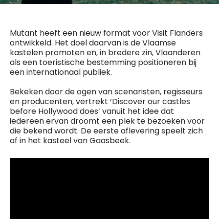
General Manager
Fred Bouchar
0498 88 64 89
BEVESTIGEN
f.bouchar@mm.be
Mutant heeft een nieuw format voor Visit Flanders
ontwikkeld. Het doel daarvan is de Vlaamse
Freemium
kastelen promoten en, in bredere zin, Vlaanderen
Chief Editor
Daily
access
als een toeristische bestemming positioneren bij
Griet Byl
5 x week
MM e - News
een internationaal publiek.
0475 97 12 57
1 x week
MM Brunch
g.byl@mm.be
Bekeken door de ogen van scenaristen, regisseurs
1 x week
MM Tech
en producenten, vertrekt ‘Discover our castles
MM Best of
Chief Editor
10 x year
before Hollywood does’ vanuit het idee dat
Research
Damien Lemaire
iedereen ervan droomt een plek te bezoeken voor
10 x year
MM Blue
0477 37 31 65
die bekend wordt. De eerste aflevering speelt zich
MM Magazine
d.lemaire@mm.be
4 x year
af in het kasteel van Gaasbeek.
(digital)
Vragen ?