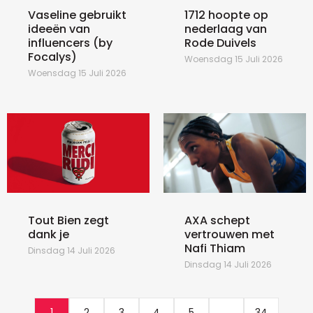
Vaseline gebruikt
1712 hoopte op
ideeën van
nederlaag van
influencers (by
Rode Duivels
Focalys)
Woensdag 15 Juli 2026
Woensdag 15 Juli 2026
Tout Bien zegt
AXA schept
dank je
vertrouwen met
Nafi Thiam
Dinsdag 14 Juli 2026
Dinsdag 14 Juli 2026
1
2
3
4
5
...
34