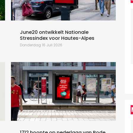
June20 ontwikkelt Nationale
Stressindex voor Hautes-Alpes
j
Donderdag 16 Juli 2026
M
1712 hoopte op nederlaag van Rode