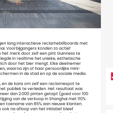
gen lang interactieve reclamebillboards met
ai. Voorbijgangers konden zo actief
et merk door zelf een pint Guinness te
legde in realtime het unieke, esthetische
 zich door het bier mengt. Elke deelnemer
men, waarna zijn of haar persoonlijke mini-
 schermen in de stad en op de sociale media.
r, en de kans om zelf een reclamespot te
het publiek te verleiden. Het resultaat was
 meer dan 2.000 pinten getapt (goed voor 100
stijging van de verkoop in Shanghai met 110%
 een toename van 85% aan nieuwe klanten.
 ook na afloop van het initiatief bleef