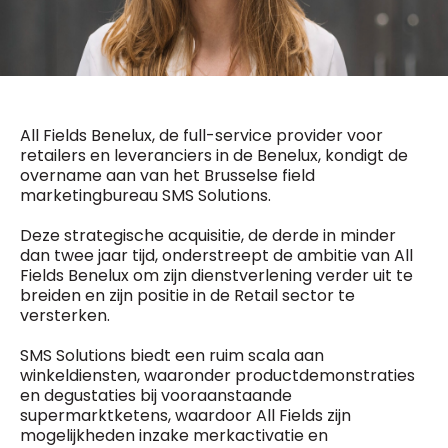
General Manager
Fred Bouchar
0498 88 64 89
BEVESTIGEN
f.bouchar@mm.be
Freemium
Chief Editor
Daily
access
Griet Byl
All Fields Benelux, de full-service provider voor
5 x week
MM e - News
0475 97 12 57
retailers en leveranciers in de Benelux, kondigt de
1 x week
MM Brunch
g.byl@mm.be
overname aan van het Brusselse field
1 x week
MM Tech
marketingbureau SMS Solutions.
MM Best of
Chief Editor
10 x year
Research
Deze strategische acquisitie, de derde in minder
Damien Lemaire
10 x year
MM Blue
dan twee jaar tijd, onderstreept de ambitie van All
0477 37 31 65
MM Magazine
d.lemaire@mm.be
Fields Benelux om zijn dienstverlening verder uit te
4 x year
(digital)
breiden en zijn positie in de Retail sector te
versterken.
SMS Solutions biedt een ruim scala aan
Vragen ?
winkeldiensten, waaronder productdemonstraties
en degustaties bij vooraanstaande
supermarktketens, waardoor All Fields zijn
mogelijkheden inzake merkactivatie en