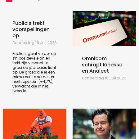
Publicis trekt
voorspellingen
op
Donderdag 16 Juli 2026
Publicis gaat verder op
Omnicom
z’n positieve elan en
trekt zijn verwachte
schrapt Kinesso
groei op jaarbasis licht
en Analect
op. De groep die er een
prima eerste semester
Donderdag 16 Juli 2026
heeft opzitten (+4,7%),
verwacht die in het
tweede...