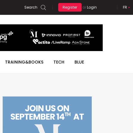
Search
Register
or
Login
FR
et
Patou Nuytemans: "Wat de
OORD VERSTUREN
categorieën op de Cannes
Freemium
Márton Kárpáti (Telex): "We
Lions vertellen over de
BIM Forum: "Dit is nog maar
Lazer lanceert 'Cycle Recycle'
GEO: het venster staat open,
access
n
t
1712 hoopte op nederlaag van
Seen fromSpace -
zijn geen activisten, we zijn
Europabank op roadtrip met
Les Binet neemt uitnodiging
Inge Vander Velpen wordt de
redenen waarom bureaus er
het begin van een ongeziene
maar hoe lang nog?, door
Maandag 15 Juni 2026
k
MM e - News
d
aan
Publicis wint media van Kering
Rode Duivels
Zomervakantie: beperkte
journalisten"
June20
van UBA aan
eerste CEO van akkanto
niet in slagen zich te laten
technologische omwenteling",
Pieter Jadoul (AdSomeNoise)
Editor
k
MM Brunch
impact op media en mobiliteit
betalen"
aldus Bruno Colmant
en Bart Lombaerts (Spyke)
Woensdag 15 Juli 2026
Woensdag 15 Juli 2026
Zaterdag 11 Juli 2026
Woensdag 8 Juli 2026
Donderdag 18 Juni 2026
Woensdag 1 Juli 2026
yl
k
MM Tech
Donderdag 9 Juli 2026
Zondag 5 Juli 2026
Woensdag 1 Juli 2026
Zondag 12 Juli 2026
 12 57
TRAINING&BOOKS
TECH
BLUE
MM Best of
ar
mm.be
Research
ar
MM Blue
Editor
MM Magazine
r
n Lemaire
(digital)
 31 65
ire@mm.be
wordt.
f meerdere van deze woorden