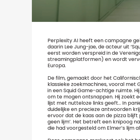
Perplexity AI heeft een campagne ge
daarin Lee Jung-jae, de acteur uit ‘S
eerst worden verspreid in de Verenig
streamingplatformen) en wordt vervo
Europa.
De film, gemaakt door het Californis
klassieke zoekmachines, vooral met G
in een Squid Game-achtige ruimte. Hi
om te mogen ontsnappen. Hij zoekt eers
lijst met nutteloze links geeft... In pa
duidelijke en precieze antwoorden kri
ervoor dat de kaas aan de pizza blijf
geen lijm’. Het betreft een knipoog n
die had voorgesteld om Elmer’s lijm al