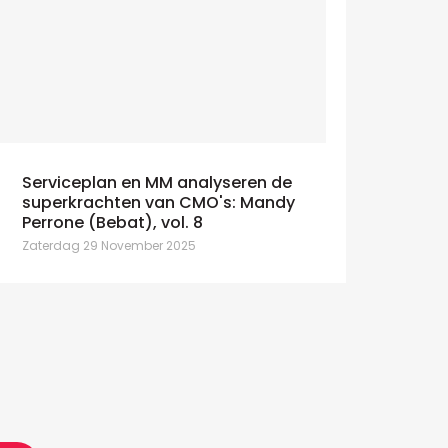
Serviceplan en MM analyseren de
superkrachten van CMO's: Mandy
Perrone (Bebat), vol. 8
Zaterdag 29 November 2025
Galbani lanceert 'Gusta la Dolce
Bru krij
Vita' met Serviceplan
WeWantM
onderdag 9 Juli 2026
Donderdag 9 