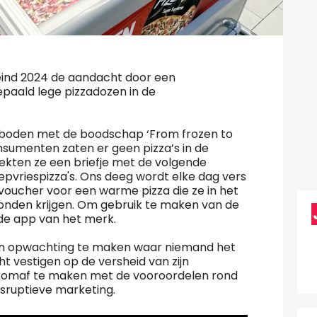
 eind 2024 de aandacht door een
paald lege pizzadozen in de
boden met de boodschap ‘From frozen to
nsumenten zaten er geen pizza’s in de
ekten ze een briefje met de volgende
pvriespizza's. Ons deeg wordt elke dag vers
voucher voor een warme pizza die ze in het
 konden krijgen. Om gebruik te maken van de
 de app van het merk.
ijn opwachting te maken waar niemand het
t vestigen op de versheid van zijn
komaf te maken met de vooroordelen rond
isruptieve marketing.