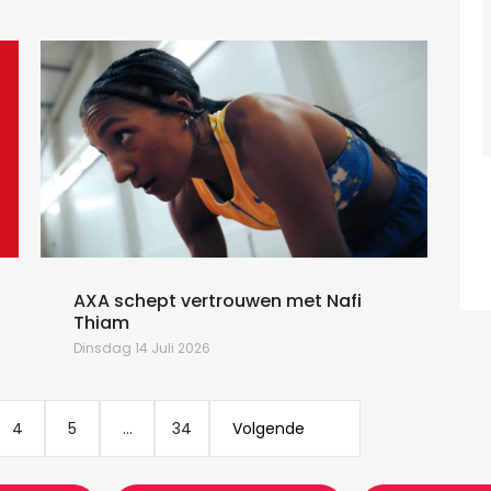
AXA schept vertrouwen met Nafi
Thiam
Dinsdag 14 Juli 2026
D
4
5
...
34
Volgende