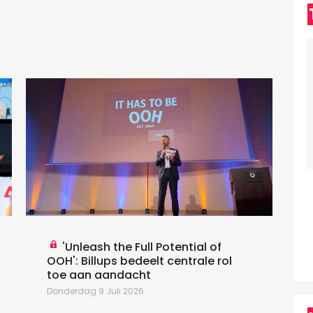
W
O
v
o
I
T
'Unleash the Full Potential of
OOH': Billups bedeelt centrale rol
toe aan aandacht
Donderdag 9 Juli 2026