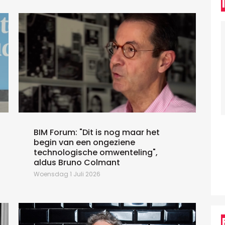
BIM Forum: "Dit is nog maar het
begin van een ongeziene
technologische omwenteling",
D
aldus Bruno Colmant
Woensdag 1 Juli 2026