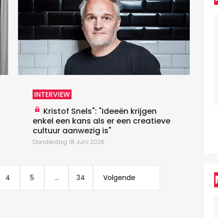
INTERVIEW
Kristof Snels": "Ideeën krijgen
enkel een kans als er een creatieve
cultuur aanwezig is"
Z
Donderdag 18 Juni 2026
4
5
...
34
Volgende