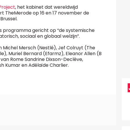
Project
, het kabinet dat wereldwijd
seert TheMerode op 16 en 17 november de
Brussel.
gs programma gericht op “de systemische
torisch, sociaal en globaal welzijn”.
Michel Mersch (Nestlé), Jef Colruyt (The
e), Muriel Bernard (Efarmz), Eleanor Allen (B
b van Rome Sandrine Dixson-Declève,
sh Kumar en Adélaïde Charlier.