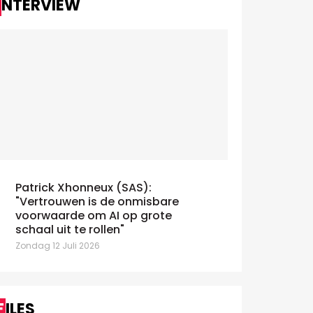
INTERVIEW
Mediafin neemt thought leadership
Berger,
Patrick Xhonneux (SAS):
onder de loep
de UBA Tr
"Vertrouwen is de onmisbare
complemen
onderdag 9 April 2026
voorwaarde om AI op grote
inzicht in
schaal uit te rollen"
Zondag 29 M
Zondag 12 Juli 2026
FILES