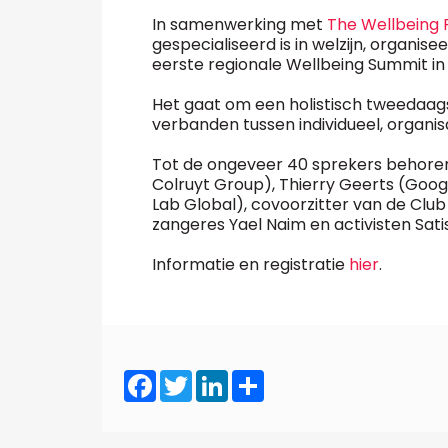
In samenwerking met
The Wellbeing 
gespecialiseerd is in welzijn, organi
eerste regionale Wellbeing Summit in 
Het gaat om een holistisch tweedaa
verbanden tussen individueel, organisa
Tot de ongeveer 40 sprekers behoren 
Colruyt Group), Thierry Geerts (Googl
Lab Global), covoorzitter van de Clu
zangeres Yael Naim en activisten Sati
Informatie en registratie
hier
.
Facebook
Twitter
LinkedIn
Share