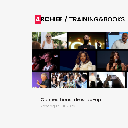
ARCHIEF
/ TRAINING&BOOKS
naar
 ‘Beyond
ford –
ve en
arketeers
Cannes Lions: de wrap-up
Zondag 12 Juli 2026