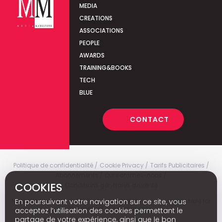
MEDIA
CREATIONS
ASSOCIATIONS
PEOPLE
AWARDS
TRAINING&BOOKS
TECH
BLUE
CONTACT
Politique de confidentialité
Cookie Privacy
Tarifs Publicitaires
Abonnements
Qui sommes-nous
COOKIES
Conditions générales de vente
Media Marketing
c
© 2026 - Media Marketing is not responsible for
En poursuivant votre navigation sur ce site, vous
the content of external sites.
acceptez l’utilisation des cookies permettant le
partage de votre expérience, ainsi que le bon