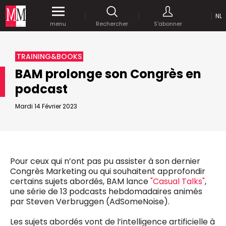
NL
Accédez
gratuitement
à tout notre
menu
Rechercher
S'abonner
MEDIA MARKETING
contenu digital durant 1 mois.
MARCOM WORLD SRL
TRAINING&BOOKS
Mix Brussels - Boulevard du Souverain 25 boite 5
BAM prolonge son Congrès en
1170 Bruxelles - Belgique
selim@mm.be
podcast
E-mail :
info@mm.be
ENVOYER VOTRE MOT DE PASSE
Mardi 14 Février 2023
NOUS ÉCRIRE
Recherche avancée
Astuces :
REJOIGNEZ-NOUS!
RECHERCHER
Utilisez les
guillemets
("") pour effectuer une
Managing Director
Pour ceux qui n’ont pas pu assister à son dernier
recherche sur les termes exacts (dans le même
Jean-Vianney Philippe
Congrès Marketing ou qui souhaitent approfondir
ordre et à la suite).
0471 92 01 98
certains sujets abordés, BAM lance
"Casual Talks"
,
Abonnement d’entreprise
jeanvianney@mm.be
une série de 13 podcasts hebdomadaires animés
Utilisez le
signe +
pour effectuer une recherche
par Steven Verbruggen (AdSomeNoise).
sur les textes comprenants l'ensemble des
termes (même dans un ordre différent ou séparé
General Manager
Les sujets abordés vont de l’intelligence artificielle à
dans le texte).
Fred Bouchar