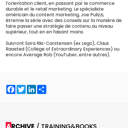
l’orientation client, en passant par le commerce
0498 88 64 89
durable et le retail marketing. Le spécialiste
f.bouchar@mm.be
américain du content marketing, Joe Pulizzi,
VALIDER
étrenne la série avec des conseils sur la manière de
NOTRE CONTENU DIGITAL :
Chief Editor
faire passer une stratégie de contenu au niveau
Griet Byl
supérieur, tout en en faisant moins.
0475 97 12 57
Freemium
g.byl@mm.be
Daily
Suivront Sara Riis-Carstensen (ex Lego), Claus
access
Raasted (College of Extraordinary Experiences) ou
5 x week
MM e - News
Chief Editor
encore Average Rob (YouTuber, entre autres).
1 x week
MM Brunch
Damien Lemaire
1 x week
MM Tech
0477 37 31 65
MM Best of
10 x year
d.lemaire@mm.be
Research
10 x year
MM Blue
MM Magazine
Facebook
Twitter
LinkedIn
Share
4 x year
(digital)
Des questions ?
ARCHIVE
/ TRAINING&BOOKS