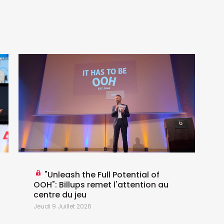
L
M
P
é
p
é
e
"Unleash the Full Potential of
OOH": Billups remet l'attention au
centre du jeu
Jeudi 9 Juillet 2026