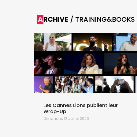
ARCHIVE
/ TRAINING&BOOKS
de
nce
 cinq
ront entre
Les Cannes Lions publient leur
Wrap-Up
Dimanche 12 Juillet 2026